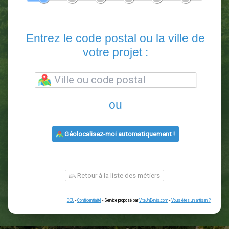
En 5 minutes, demandez
3 devis comparatifs
paysagistes
dans votre région.
Gratuit, sans pub et sans engagement.
1
2
3
4
5
6
Entrez le code postal ou la vill
votre projet :
ou
Géolocalisez-moi automatiquement !