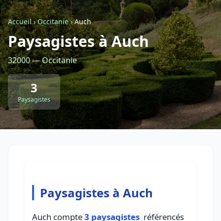
Accueil
›
Occitanie
›
Auch
Retour à la liste des métiers
Paysagistes à Auch
32000 — Occitanie
CGU
-
Confidentialité
- Service proposé par
ViteUnDevis.com
-
Vous êtes
3
Paysagistes
Paysagistes à Auch
Auch compte
3 paysagistes
référencés