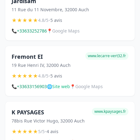
Jardisam
11 Rue du 11 Novembre, 32000 Auch
★
★
★
★
★
•
4.8/5
5 avis
📞
+33633252786
📍
Google Maps
Fremont EI
www.lecarre-vert32.fr
19 Rue Henri IV, 32000 Auch
★
★
★
★
★
•
4.8/5
5 avis
📞
+33633156903
🌐
Site web
📍
Google Maps
K PAYSAGES
www.kpaysages.fr
78bis Rue Victor Hugo, 32000 Auch
★
★
★
★
★
•
5/5
4 avis