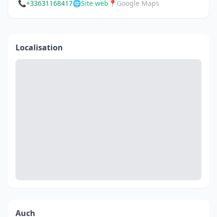
📞
+33631168417
🌐
Site web
📍
Google Maps
Localisation
Auch