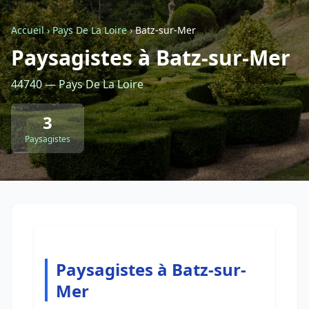
Accueil
›
Pays De La Loire
›
Batz-sur-Mer
Retour à la liste des métiers
Paysagistes à Batz-sur-Mer
44740 — Pays De La Loire
CGU
-
Confidentialité
- Service proposé par
ViteUnDevis.com
-
Vous êtes
3
Paysagistes
Paysagistes à Batz-sur-
Mer