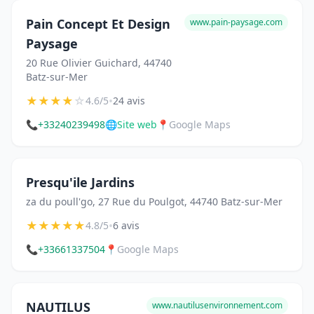
Pain Concept Et Design
www.pain-paysage.com
Paysage
20 Rue Olivier Guichard, 44740
Batz-sur-Mer
★
★
★
★
☆
•
4.6/5
24 avis
📞
+33240239498
🌐
Site web
📍
Google Maps
Presqu'ile Jardins
za du poull'go, 27 Rue du Poulgot, 44740 Batz-sur-Mer
★
★
★
★
★
•
4.8/5
6 avis
📞
+33661337504
📍
Google Maps
NAUTILUS
www.nautilusenvironnement.com