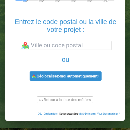
En 5 minutes, demandez
3 devis comparatifs
paysagistes
dans votre région.
Gratuit, sans pub et sans engagement.
1
2
3
4
5
6
Entrez le code postal ou la vill
votre projet :
ou
Géolocalisez-moi automatiquement !