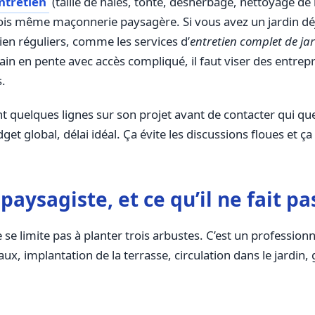
ntretien
(taille de haies, tonte, désherbage, nettoyage de
fois même maçonnerie paysagère. Si vous avez un jardin dé
ien réguliers, comme les services d’
entretien complet de ja
rain en pente avec accès compliqué, il faut viser des ent
s.
uelques lignes sur son projet avant de contacter qui que 
et global, délai idéal. Ça évite les discussions floues et ça a
aysagiste, et ce qu’il ne fait pa
 limite pas à planter trois arbustes. C’est un professionnel
ux, implantation de la terrasse, circulation dans le jardin,