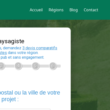
Accueil
Régions
Blog
Contact
Devis Paysagiste
En 5 minutes, demandez
3 devis compara
aux
paysagistes
dans votre région.
Gratuit, sans pub et sans engagement.
1
2
3
4
5