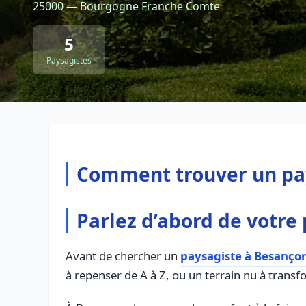
25000 — Bourgogne Franche Comte
5
Paysagistes
Comment trouver un pay
Parlez d’abord de votre 
Avant de chercher un
paysagiste à Besanço
à repenser de A à Z, ou un terrain nu à transfor