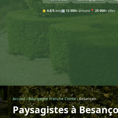
⭐
4.8/5
avis
🏢
12 000+
artisans
📍
25 000+
villes
Accueil
›
Bourgogne Franche Comte
›
Besançon
Paysagistes à Besanç