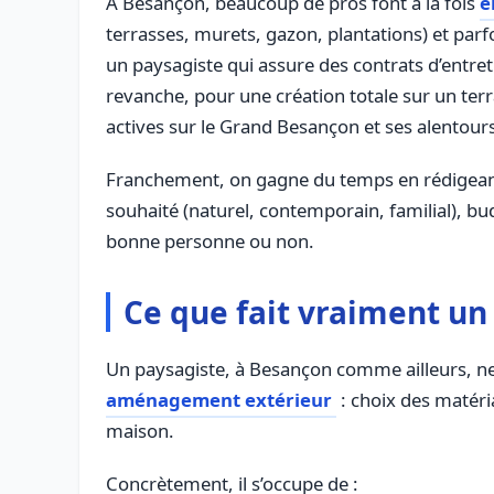
À Besançon, beaucoup de pros font à la fois
e
terrasses, murets, gazon, plantations) et par
un paysagiste qui assure des contrats d’entret
revanche, pour une création totale sur un ter
actives sur le Grand Besançon et ses alentour
Franchement, on gagne du temps en rédigeant q
souhaité (naturel, contemporain, familial), budg
bonne personne ou non.
Ce que fait vraiment un p
Un paysagiste, à Besançon comme ailleurs, ne se
aménagement extérieur
: choix des matéria
maison.
Concrètement, il s’occupe de :