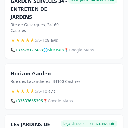
GARDEN SERVICES 34 -
www.gardenservices34.com
ENTRETIEN DE
JARDINS
Rte de Guzargues, 34160
Castries
★
★
★
★
★
•
5/5
108 avis
📞
+33678172488
🌐
Site web
📍
Google Maps
Horizon Garden
Rue des Lavandières, 34160 Castries
★
★
★
★
★
•
5/5
10 avis
📞
+33633665396
📍
Google Maps
LES JARDINS DE
lesjardinsdetonton.my.canva.site