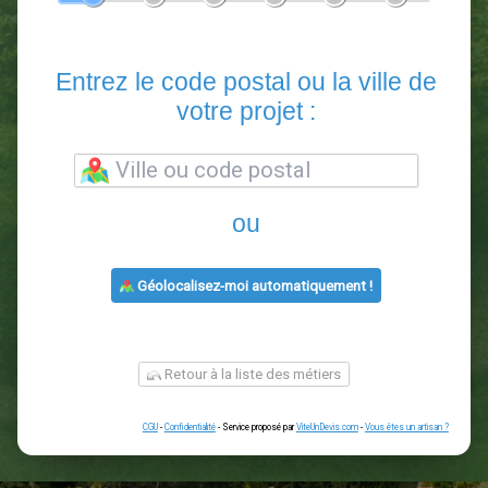
En 5 minutes, demandez
3 devis comparatifs
paysagistes
dans votre région.
Gratuit, sans pub et sans engagement.
1
2
3
4
5
6
Entrez le code postal ou la vill
votre projet :
ou
Géolocalisez-moi automatiquement !