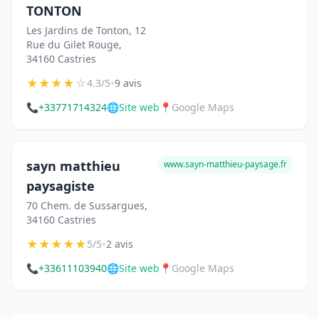
TONTON
Les Jardins de Tonton, 12
Rue du Gilet Rouge,
34160 Castries
★
★
★
★
☆
•
4.3/5
9 avis
📞
+33771714324
🌐
Site web
📍
Google Maps
sayn matthieu
www.sayn-matthieu-paysage.fr
paysagiste
70 Chem. de Sussargues,
34160 Castries
★
★
★
★
★
•
5/5
2 avis
📞
+33611103940
🌐
Site web
📍
Google Maps