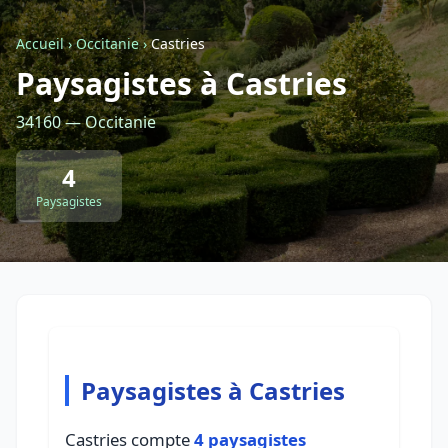
Accueil
›
Occitanie
›
Castries
Retour à la liste des métiers
Paysagistes à Castries
34160 — Occitanie
CGU
-
Confidentialité
- Service proposé par
ViteUnDevis.com
-
Vous êtes
4
Paysagistes
Paysagistes à Castries
Castries compte
4 paysagistes