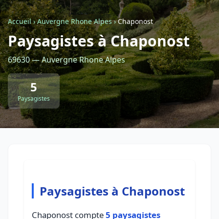
Accueil
›
Auvergne Rhone Alpes
›
Chaponost
Retour à la liste des métiers
Paysagistes à Chaponost
69630 — Auvergne Rhone Alpes
CGU
-
Confidentialité
- Service proposé par
ViteUnDevis.com
-
Vous êtes
5
Paysagistes
Paysagistes à Chaponost
Chaponost compte
5 paysagistes