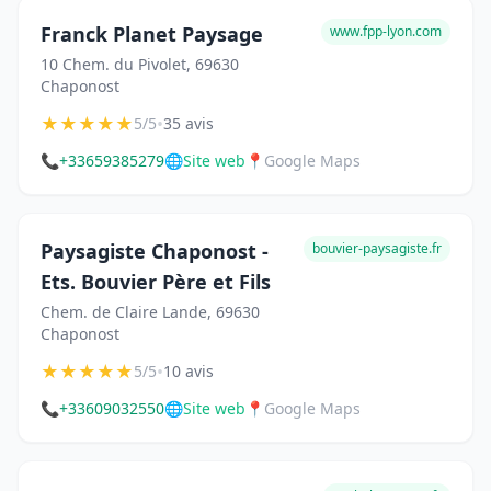
Franck Planet Paysage
www.fpp-lyon.com
10 Chem. du Pivolet, 69630
Chaponost
★
★
★
★
★
•
5/5
35 avis
📞
+33659385279
🌐
Site web
📍
Google Maps
Paysagiste Chaponost -
bouvier-paysagiste.fr
Ets. Bouvier Père et Fils
Chem. de Claire Lande, 69630
Chaponost
★
★
★
★
★
•
5/5
10 avis
📞
+33609032550
🌐
Site web
📍
Google Maps