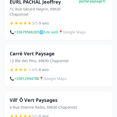
EURL PACHAL Jeoffrey
pachal-paysage.fr
1C Rue Gérard Neyrin, 69630
Chaponost
★
★
★
★
★
•
5/5
9 avis
📞
+33679566265
🌐
Site web
📍
Google Maps
Carré Vert Paysage
12 Rte des Pins, 69630 Chaponost
★
★
★
★
☆
•
4/5
6 avis
📞
+33612944788
📍
Google Maps
Vill' Ô Vert Paysages
6 Rue Etienne Radix, 69630 Chaponost
★
★
★
★
★
•
5/5
6 avis