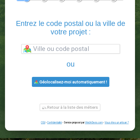
En 5 minutes, demandez
3 devis comparatifs
paysagistes
dans votre région.
Gratuit, sans pub et sans engagement.
1
2
3
4
5
6
Entrez le code postal ou la vill
votre projet :
ou
Géolocalisez-moi automatiquement !