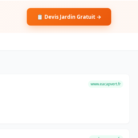
📋 Devis Jardin Gratuit →
www.eacapvert.fr