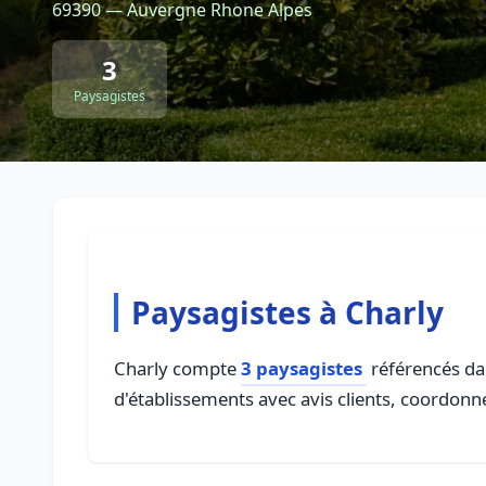
69390 — Auvergne Rhone Alpes
3
Paysagistes
Paysagistes à Charly
Charly compte
3 paysagistes
référencés dan
d'établissements avec avis clients, coordonné