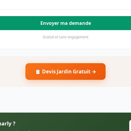
Envoyer ma demande
Gratuit et sans engagement
📋 Devis Jardin Gratuit →
harly ?