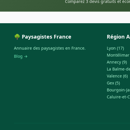
Comparez 3 devis gratuits et éc
🌳 Paysagistes France
Région A
Annuaire des paysagistes en France.
Lyon (17)
Montélimar 
Blog →
Annecy (9)
La Balme-de-
Valence (6)
Gex (5)
Bourgoin-Jal
Caluire-et-C