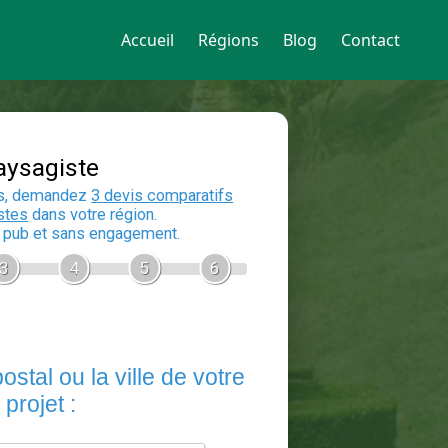
Accueil
Régions
Blog
Contact
Devis Paysagiste
En 5 minutes, demandez
3 devis compara
aux
paysagistes
dans votre région.
Gratuit, sans pub et sans engagement.
1
2
3
4
5