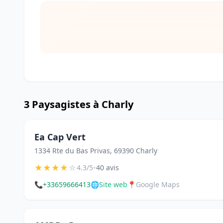
3 Paysagistes à Charly
Ea Cap Vert
1334 Rte du Bas Privas, 69390 Charly
★
★
★
★
☆
•
4.3/5
40 avis
📞
+33659666413
🌐
Site web
📍
Google Maps