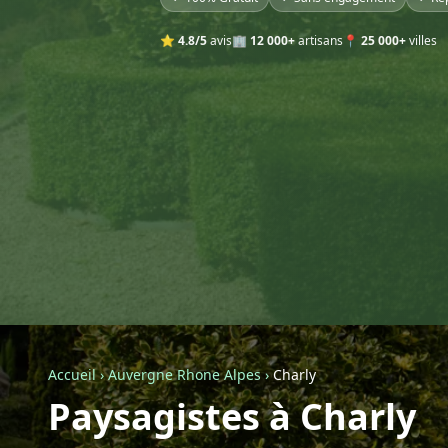
⭐
4.8/5
avis
🏢
12 000+
artisans
📍
25 000+
villes
Accueil
›
Auvergne Rhone Alpes
›
Charly
Paysagistes à Charly