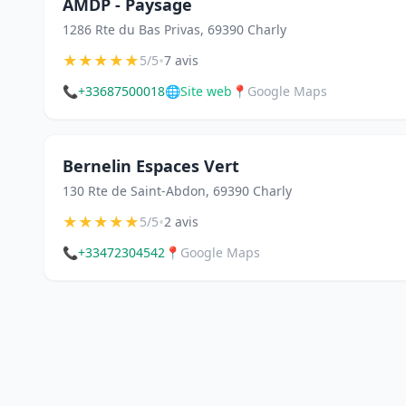
AMDP - Paysage
1286 Rte du Bas Privas, 69390 Charly
★
★
★
★
★
•
5/5
7 avis
📞
+33687500018
🌐
Site web
📍
Google Maps
Bernelin Espaces Vert
130 Rte de Saint-Abdon, 69390 Charly
★
★
★
★
★
•
5/5
2 avis
📞
+33472304542
📍
Google Maps