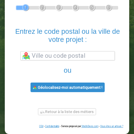
Devis Paysagiste
En 5 minutes, demandez
3 devis comparatifs
paysagistes
dans votre région.
Gratuit, sans pub et sans engagement.
1
2
3
4
5
6
Entrez le code postal ou la vill
votre projet :
ou