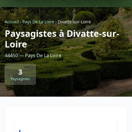
Géolocalisez-moi automatiquement !
Accueil
›
Pays De La Loire
›
Divatte-sur-Loire
Paysagistes à Divatte-sur-
Retour à la liste des métiers
Loire
CGU
-
Confidentialité
- Service proposé par
ViteUnDevis.com
-
Vous êtes
44450 — Pays De La Loire
3
Paysagistes