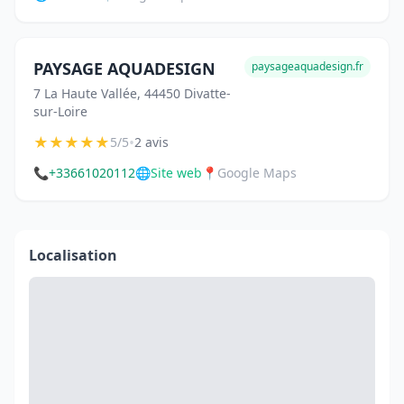
PAYSAGE AQUADESIGN
paysageaquadesign.fr
7 La Haute Vallée, 44450 Divatte-
sur-Loire
★
★
★
★
★
•
5/5
2 avis
📞
+33661020112
🌐
Site web
📍
Google Maps
Localisation