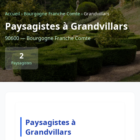
Accueil
›
Bourgogne Franche Comte
›
Grandvillars
Retour à la liste des métiers
Paysagistes à Grandvillars
90600 — Bourgogne Franche Comte
CGU
-
Confidentialité
- Service proposé par
ViteUnDevis.com
-
Vous êtes
2
Paysagistes
Paysagistes à
Grandvillars