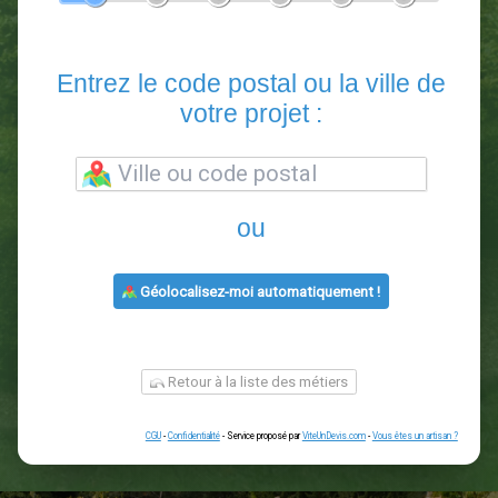
En 5 minutes, demandez
3 devis comparatifs
paysagistes
dans votre région.
Gratuit, sans pub et sans engagement.
1
2
3
4
5
6
Entrez le code postal ou la vill
votre projet :
ou
Géolocalisez-moi automatiquement !