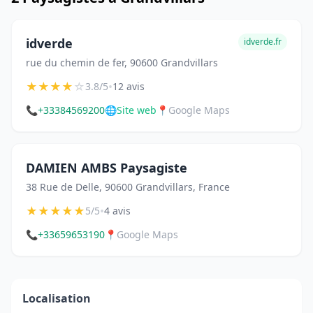
idverde
idverde.fr
rue du chemin de fer, 90600 Grandvillars
★
★
★
★
☆
•
3.8/5
12 avis
📞
+33384569200
🌐
Site web
📍
Google Maps
DAMIEN AMBS Paysagiste
38 Rue de Delle, 90600 Grandvillars, France
★
★
★
★
★
•
5/5
4 avis
📞
+33659653190
📍
Google Maps
Localisation