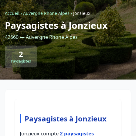
Accueil
›
Auvergne Rhone Alpes
›
Jonzieux
Retour à la liste des métiers
Paysagistes à Jonzieux
42660 — Auvergne Rhone Alpes
CGU
-
Confidentialité
- Service proposé par
ViteUnDevis.com
-
Vous êtes
2
Paysagistes
Paysagistes à Jonzieux
Jonzieux compte
2 paysagistes