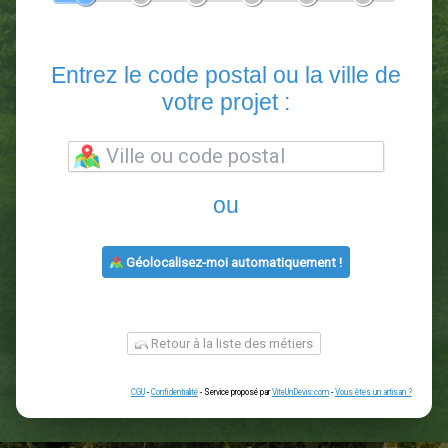
En 5 minutes, demandez
3 devis comparatifs
paysagistes
dans votre région.
Gratuit, sans pub et sans engagement.
1
2
3
4
5
6
Entrez le code postal ou la vill
votre projet :
ou
Géolocalisez-moi automatiquement !