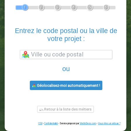
Devis Paysagiste
En 5 minutes, demandez
3 devis comparatifs
paysagistes
dans votre région.
Gratuit, sans pub et sans engagement.
1
2
3
4
5
6
Entrez le code postal ou la vill
votre projet :
ou