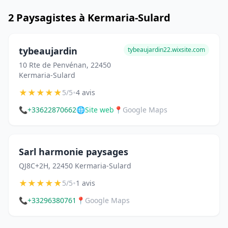
2 Paysagistes à Kermaria-Sulard
tybeaujardin
tybeaujardin22.wixsite.com
10 Rte de Penvénan, 22450
Kermaria-Sulard
★
★
★
★
★
•
5/5
4 avis
📞
+33622870662
🌐
Site web
📍
Google Maps
Sarl harmonie paysages
QJ8C+2H, 22450 Kermaria-Sulard
★
★
★
★
★
•
5/5
1 avis
📞
+33296380761
📍
Google Maps