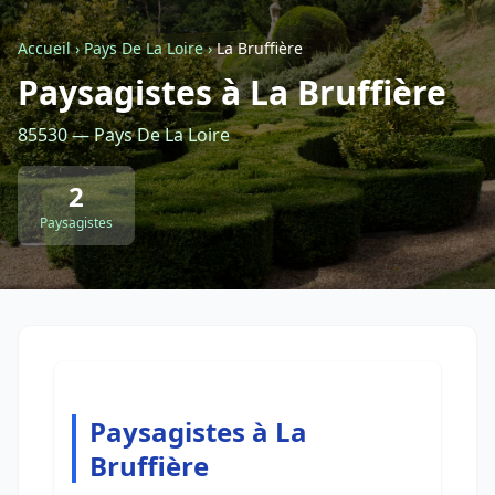
Accueil
›
Pays De La Loire
›
La Bruffière
Retour à la liste des métiers
Paysagistes à La Bruffière
85530 — Pays De La Loire
CGU
-
Confidentialité
- Service proposé par
ViteUnDevis.com
-
Vous êtes
2
Paysagistes
Paysagistes à La
Bruffière