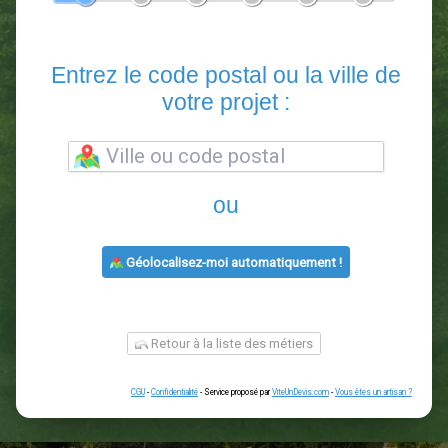
En 5 minutes, demandez
3 devis comparatifs
paysagistes
dans votre région.
Gratuit, sans pub et sans engagement.
1
2
3
4
5
6
Entrez le code postal ou la vill
votre projet :
ou
Géolocalisez-moi automatiquement !