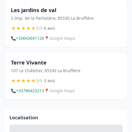
Les jardins de val
2 Imp. de la Paillotière, 85530 La Bruffière
★
★
★
★
★
•
5/5
6 avis
📞
+33642691126
📍
Google Maps
Terre Vivante
107 Le Châtelier, 85530 La Bruffière
★
★
★
★
★
•
5/5
3 avis
📞
+33786423213
📍
Google Maps
Localisation