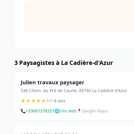
3 Paysagistes à La Cadière-d'Azur
Julien travaux paysager
536 Chem. du Pré de Caune, 83740 La Cadière-d'Azur
★
★
★
★
★
•
5/5
8 avis
📞
+33667378357
🌐
Site web
📍
Google Maps