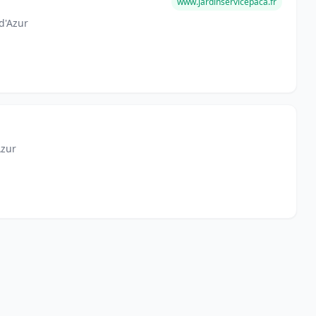
www.jardinservicepaca.fr
d'Azur
Azur