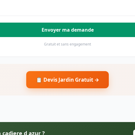
Envoyer ma demande
Gratuit et sans engagement
📋 Devis Jardin Gratuit →
a cadiere d azur ?