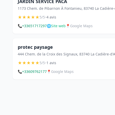
JARDIN SERVICE PACA
1173 Chem. de Pibarnon À Fontanieu, 83740 La Cadière-
★
★
★
★
★
•
5/5
4 avis
📞
+33651717297
🌐
Site web
📍
Google Maps
protec paysage
444 Chem. de la Croix des Signaux, 83740 La Cadière-d'
★
★
★
★
★
•
5/5
1 avis
📞
+33609762177
📍
Google Maps