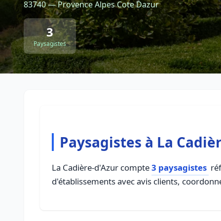
83740 — Provence Alpes Cote Dazur
3
Paysagistes
Paysagistes à La Cadiè
La Cadière-d'Azur compte
3 paysagistes
réf
d'établissements avec avis clients, coordonné