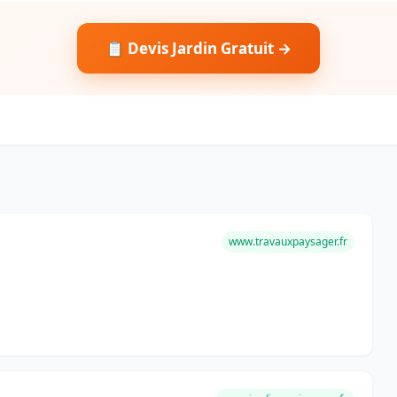
📋 Devis Jardin Gratuit →
www.travauxpaysager.fr