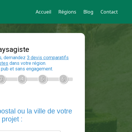
Accueil
Régions
Blog
Contact
Devis Paysagiste
En 5 minutes, demandez
3 devis compara
aux
paysagistes
dans votre région.
Gratuit, sans pub et sans engagement.
1
2
3
4
5