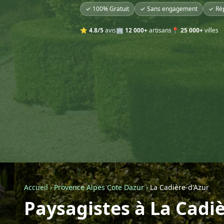
✓ 100% Gratuit
✓ Sans engagement
✓ Ré
⭐
4.8/5
avis
🏢
12 000+
artisans
📍
25 000+
villes
Accueil
›
Provence Alpes Cote Dazur
›
La Cadière-d'Azur
Paysagistes à La Cadi