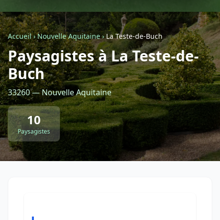
Géolocalisez-moi automatiquement !
Accueil
›
Nouvelle Aquitaine
›
La Teste-de-Buch
Paysagistes à La Teste-de-
Retour à la liste des métiers
Buch
CGU
-
Confidentialité
- Service proposé par
ViteUnDevis.com
-
Vous êtes
33260 — Nouvelle Aquitaine
10
Paysagistes