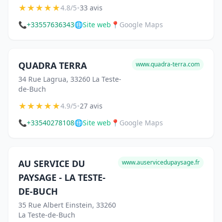
★
★
★
★
★
•
4.8/5
33 avis
📞
+33557636343
🌐
Site web
📍
Google Maps
QUADRA TERRA
www.quadra-terra.com
34 Rue Lagrua, 33260 La Teste-
de-Buch
★
★
★
★
★
•
4.9/5
27 avis
📞
+33540278108
🌐
Site web
📍
Google Maps
AU SERVICE DU
www.auservicedupaysage.fr
PAYSAGE - LA TESTE-
DE-BUCH
35 Rue Albert Einstein, 33260
La Teste-de-Buch