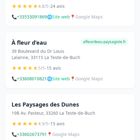
★
★
★
★
★
•
4.8/5
24 avis
📞
+33533091869
🌐
Site web
📍
Google Maps
À fleur d’eau
afleurdeau-paysagiste.fr
39 Boulevard du Dr Louis
Lalanne, 33115 La Teste-de-Buch
★
★
★
★
★
•
5/5
15 avis
📞
+33608010821
🌐
Site web
📍
Google Maps
Les Paysages des Dunes
19B Av. Pasteur, 33260 La Teste-de-Buch
★
★
★
★
★
•
4.9/5
15 avis
📞
+33602673791
📍
Google Maps