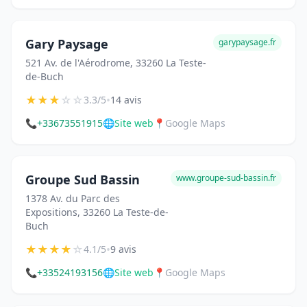
Gary Paysage
garypaysage.fr
521 Av. de l'Aérodrome, 33260 La Teste-
de-Buch
★
★
★
☆
☆
•
3.3/5
14 avis
📞
+33673551915
🌐
Site web
📍
Google Maps
Groupe Sud Bassin
www.groupe-sud-bassin.fr
1378 Av. du Parc des
Expositions, 33260 La Teste-de-
Buch
★
★
★
★
☆
•
4.1/5
9 avis
📞
+33524193156
🌐
Site web
📍
Google Maps