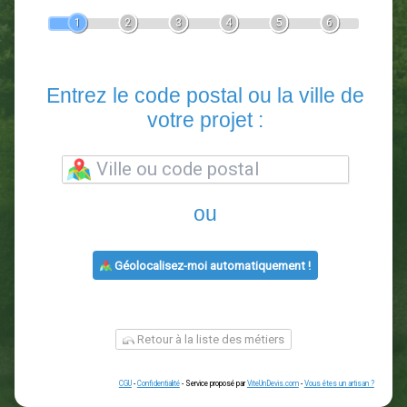
Devis Paysagiste
En 5 minutes, demandez
3 devis comparatifs
paysagistes
dans votre région.
Gratuit, sans pub et sans engagement.
1
2
3
4
5
6
Entrez le code postal ou la vill
votre projet :
ou