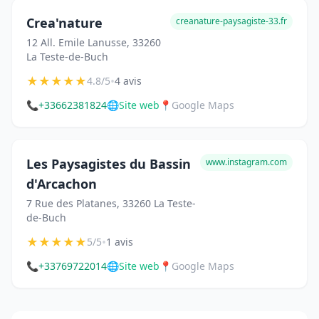
Crea'nature
creanature-paysagiste-33.fr
12 All. Emile Lanusse, 33260
La Teste-de-Buch
★
★
★
★
★
•
4.8/5
4 avis
📞
+33662381824
🌐
Site web
📍
Google Maps
Les Paysagistes du Bassin
www.instagram.com
d'Arcachon
7 Rue des Platanes, 33260 La Teste-
de-Buch
★
★
★
★
★
•
5/5
1 avis
📞
+33769722014
🌐
Site web
📍
Google Maps