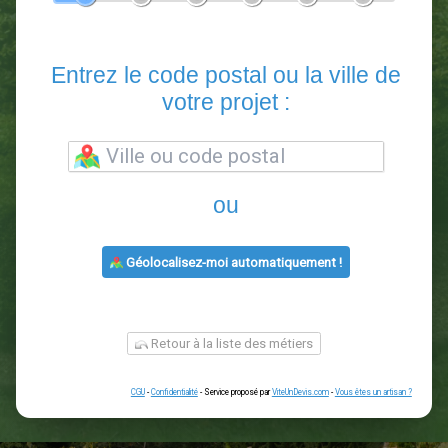
En 5 minutes, demandez
3 devis comparatifs
paysagistes
dans votre région.
Gratuit, sans pub et sans engagement.
1
2
3
4
5
6
Entrez le code postal ou la vill
votre projet :
ou
Géolocalisez-moi automatiquement !