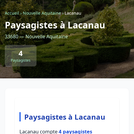
Accueil
›
Nouvelle Aquitaine
›
Lacanau
Retour à la liste des métiers
Paysagistes à Lacanau
33680 — Nouvelle Aquitaine
CGU
-
Confidentialité
- Service proposé par
ViteUnDevis.com
-
Vous êtes
4
Paysagistes
Paysagistes à Lacanau
Lacanau compte
4 paysagistes