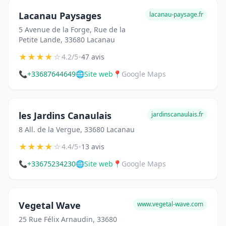
Lacanau Paysages
lacanau-paysage.fr
5 Avenue de la Forge, Rue de la
Petite Lande, 33680 Lacanau
★
★
★
★
☆
•
4.2/5
47 avis
📞
+33687644649
🌐
Site web
📍
Google Maps
les Jardins Canaulais
jardinscanaulais.fr
8 All. de la Vergue, 33680 Lacanau
★
★
★
★
☆
•
4.4/5
13 avis
📞
+33675234230
🌐
Site web
📍
Google Maps
Vegetal Wave
www.vegetal-wave.com
25 Rue Félix Arnaudin, 33680