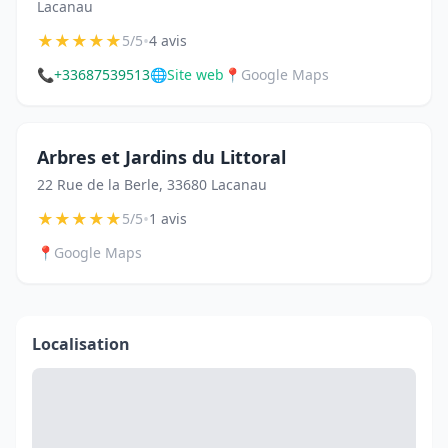
Lacanau
★
★
★
★
★
•
5/5
4 avis
📞
+33687539513
🌐
Site web
📍
Google Maps
Arbres et Jardins du Littoral
22 Rue de la Berle, 33680 Lacanau
★
★
★
★
★
•
5/5
1 avis
📍
Google Maps
Localisation