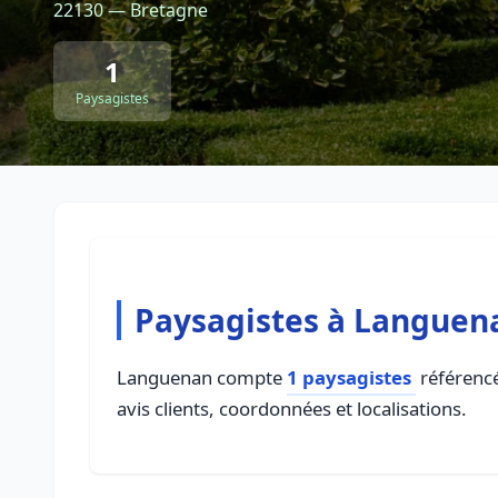
22130 — Bretagne
1
Paysagistes
Paysagistes à Languen
Languenan compte
1 paysagistes
référencé
avis clients, coordonnées et localisations.