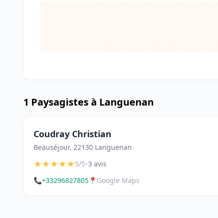
1 Paysagistes à Languenan
Coudray Christian
Beauséjour, 22130 Languenan
★
★
★
★
★
•
5/5
3 avis
📞
+33296827805
📍
Google Maps