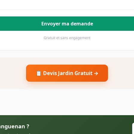
Envoyer ma demande
Gratuit et sans engagement
📋 Devis Jardin Gratuit →
Languenan ?