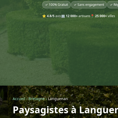
✓ 100% Gratuit
✓ Sans engagement
✓ Ré
⭐
4.8/5
avis
🏢
12 000+
artisans
📍
25 000+
villes
Accueil
›
Bretagne
›
Languenan
Paysagistes à Langue