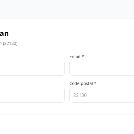
nan
n (22130)
Email *
Code postal *