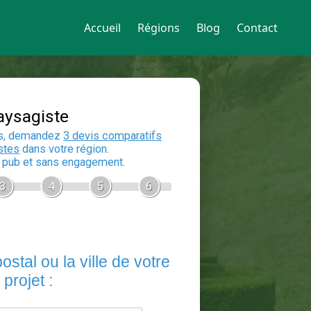
Accueil
Régions
Blog
Contact
Devis Paysagiste
En 5 minutes, demandez
3 devis compara
aux
paysagistes
dans votre région.
Gratuit, sans pub et sans engagement.
1
2
3
4
5