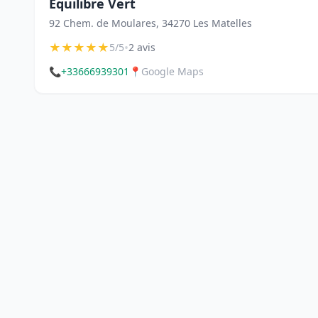
Equilibre Vert
92 Chem. de Moulares, 34270 Les Matelles
★
★
★
★
★
•
5/5
2 avis
📞
+33666939301
📍
Google Maps