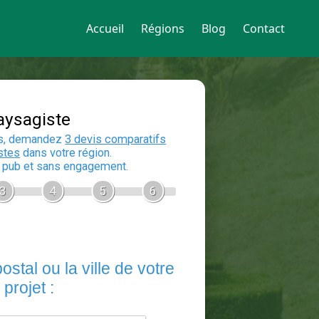
Accueil
Régions
Blog
Contact
Devis Paysagiste
En 5 minutes, demandez
3 devis compara
aux
paysagistes
dans votre région.
Gratuit, sans pub et sans engagement.
1
2
3
4
5