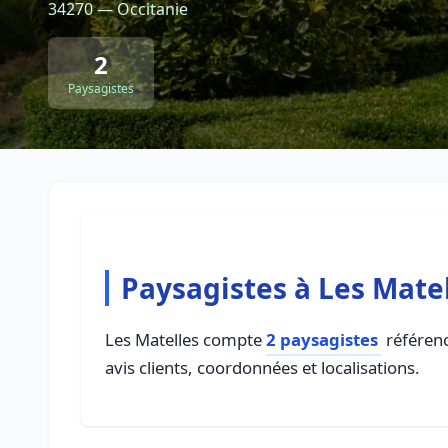
34270 — Occitanie
2
Paysagistes
Paysagistes à Les Mate
Les Matelles compte
2 paysagistes
référenc
avis clients, coordonnées et localisations.