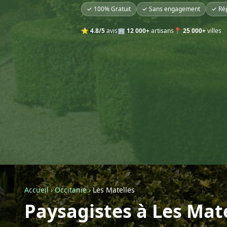
✓ 100% Gratuit
✓ Sans engagement
✓ Ré
⭐
4.8/5
avis
🏢
12 000+
artisans
📍
25 000+
villes
Accueil
›
Occitanie
›
Les Matelles
Paysagistes à Les Mat