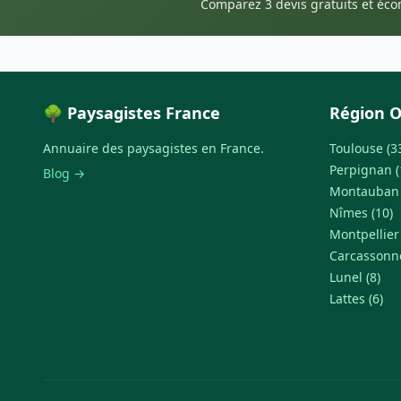
Comparez 3 devis gratuits et éc
🌳 Paysagistes France
Région O
Annuaire des paysagistes en France.
Toulouse (3
Perpignan (
Blog →
Montauban 
Nîmes (10)
Montpellier 
Carcassonne
Lunel (8)
Lattes (6)