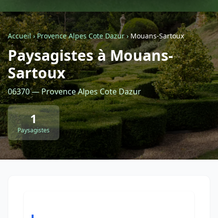
Géolocalisez-moi automatiquement !
Accueil
›
Provence Alpes Cote Dazur
›
Mouans-Sartoux
Paysagistes à Mouans-
Retour à la liste des métiers
Sartoux
CGU
-
Confidentialité
- Service proposé par
ViteUnDevis.com
-
Vous êtes
06370 — Provence Alpes Cote Dazur
1
Paysagistes