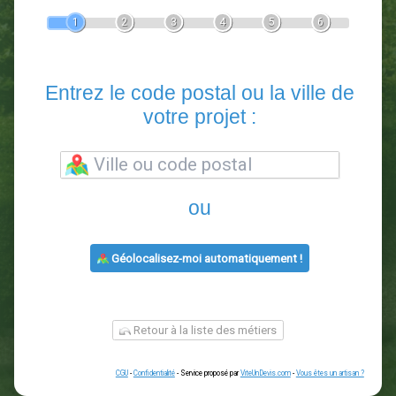
Devis Paysagiste
En 5 minutes, demandez
3 devis comparatifs
paysagistes
dans votre région.
Gratuit, sans pub et sans engagement.
1
2
3
4
5
6
Entrez le code postal ou la vill
votre projet :
ou