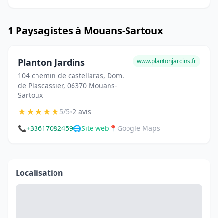
1 Paysagistes à Mouans-Sartoux
Planton Jardins
www.plantonjardins.fr
104 chemin de castellaras, Dom.
de Plascassier, 06370 Mouans-
Sartoux
★
★
★
★
★
•
5/5
2 avis
📞
+33617082459
🌐
Site web
📍
Google Maps
Localisation