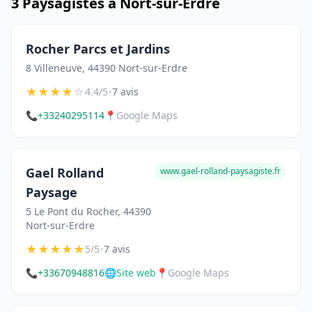
3 Paysagistes à Nort-sur-Erdre
Rocher Parcs et Jardins
8 Villeneuve, 44390 Nort-sur-Erdre
★
★
★
★
☆
•
4.4/5
7 avis
📞
+33240295114
📍
Google Maps
Gael Rolland
www.gael-rolland-paysagiste.fr
Paysage
5 Le Pont du Rocher, 44390
Nort-sur-Erdre
★
★
★
★
★
•
5/5
7 avis
📞
+33670948816
🌐
Site web
📍
Google Maps