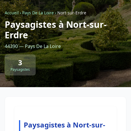
Accueil
›
Pays De La Loire
›
Nort-sur-Erdre
Retour à la liste des métiers
Paysagistes à Nort-sur-
Erdre
CGU
-
Confidentialité
- Service proposé par
ViteUnDevis.com
-
Vous êtes
44390 — Pays De La Loire
3
Paysagistes
Paysagistes à Nort-sur-