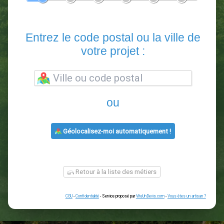
En 5 minutes, demandez
3 devis comparatifs
paysagistes
dans votre région.
Gratuit, sans pub et sans engagement.
1
2
3
4
5
6
Entrez le code postal ou la vill
votre projet :
ou
Géolocalisez-moi automatiquement !