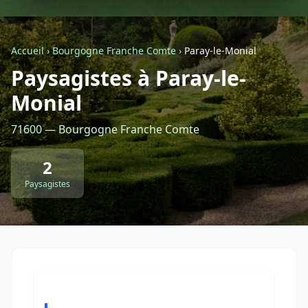
Géolocalisez-moi automatiquement !
Accueil
›
Bourgogne Franche Comte
›
Paray-le-Monial
Paysagistes à Paray-le-
Retour à la liste des métiers
Monial
CGU
-
Confidentialité
- Service proposé par
ViteUnDevis.com
-
Vous êtes
71600 — Bourgogne Franche Comte
2
Paysagistes