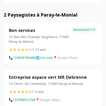
2 Paysagistes à Paray-le-Monial
Ben services
benservices71.fr
10 Rue des Champs Seigneurs, 71600
Paray-le-Monial
★
★
★
★
★
•
5/5
13 avis
📞
+33609766480
🌐
Site web
📍
Google Maps
Entreprise espace vert MR Debrenne
14 Chem. de Comblette, 71600 Paray-le-Monial
★
★
★
★
★
•
5/5
5 avis
📞
+33786412768
📍
Google Maps