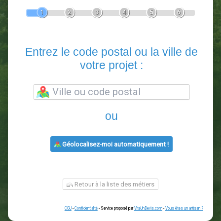
Devis Paysagiste
En 5 minutes, demandez
3 devis comparatifs
paysagistes
dans votre région.
Gratuit, sans pub et sans engagement.
1
2
3
4
5
6
Entrez le code postal ou la vill
votre projet :
ou