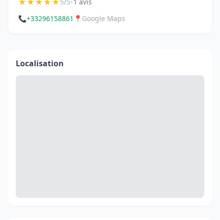
★
★
★
★
★
•
5/5
1 avis
📞
+33296158861
📍
Google Maps
Localisation