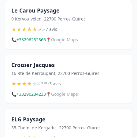
Le Carou Paysage
9 Kervoulvélen, 22700 Perros-Guirec
★
★
★
★
★
•
5/5
7 avis
📞
+33296232366
📍
Google Maps
Croizier Jacques
16 Rte de Kerrougant, 22700 Perros-Guirec
★
★
★
★
☆
•
4.3/5
3 avis
📞
+33296234233
📍
Google Maps
ELG Paysage
35 Chem. de Kergadic, 22700 Perros-Guirec