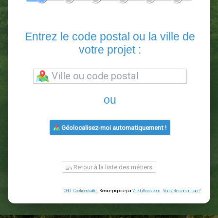
En 5 minutes, demandez
3 devis comparatifs
paysagistes
dans votre région.
Gratuit, sans pub et sans engagement.
1
2
3
4
5
6
Entrez le code postal ou la vill
votre projet :
ou
Géolocalisez-moi automatiquement !