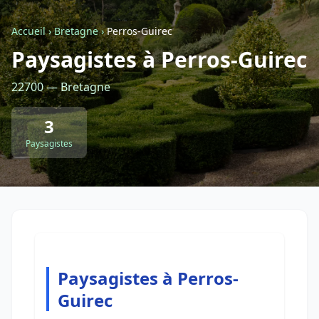
Accueil
›
Bretagne
›
Perros-Guirec
Retour à la liste des métiers
Paysagistes à Perros-Guirec
22700 — Bretagne
CGU
-
Confidentialité
- Service proposé par
ViteUnDevis.com
-
Vous êtes
3
Paysagistes
Paysagistes à Perros-
Guirec