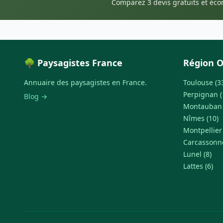
Comparez 3 devis gratuits et éc
🌳 Paysagistes France
Région O
Annuaire des paysagistes en France.
Toulouse (3
Perpignan (
Blog →
Montauban 
Nîmes (10)
Montpellier 
Carcassonne
Lunel (8)
Lattes (6)