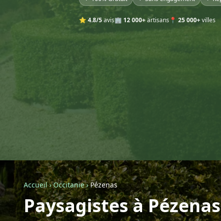
⭐
4.8/5
avis
🏢
12 000+
artisans
📍
25 000+
villes
Accueil
›
Occitanie
›
Pézenas
Paysagistes à Pézenas