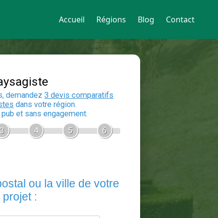
Accueil
Régions
Blog
Contact
Devis Paysagiste
En 5 minutes, demandez
3 devis compara
aux
paysagistes
dans votre région.
Gratuit, sans pub et sans engagement.
1
2
3
4
5