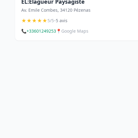
EL:Elagueur Paysagiste
Av. Emile Combes, 34120 Pézenas
★
★
★
★
★
•
5/5
5 avis
📞
+33601249253
📍
Google Maps