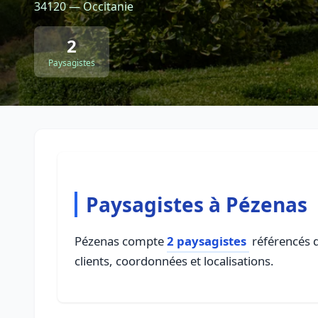
34120 — Occitanie
2
Paysagistes
Paysagistes à Pézenas
Pézenas compte
2 paysagistes
référencés d
clients, coordonnées et localisations.