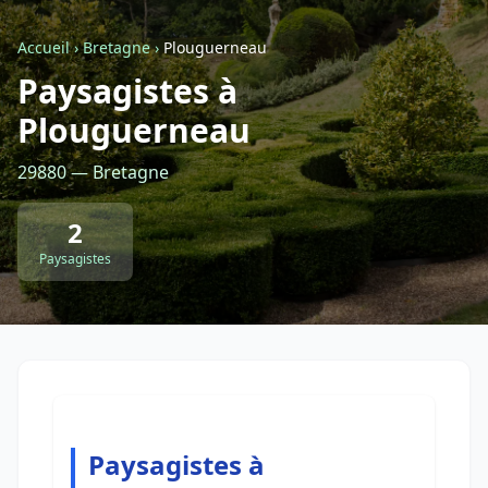
Accueil
›
Bretagne
›
Plouguerneau
Retour à la liste des métiers
Paysagistes à
Plouguerneau
CGU
-
Confidentialité
- Service proposé par
ViteUnDevis.com
-
Vous êtes
29880 — Bretagne
2
Paysagistes
Paysagistes à