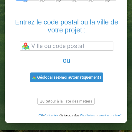
En 5 minutes, demandez
3 devis comparatifs
paysagistes
dans votre région.
Gratuit, sans pub et sans engagement.
1
2
3
4
5
6
Entrez le code postal ou la vill
votre projet :
ou
Géolocalisez-moi automatiquement !