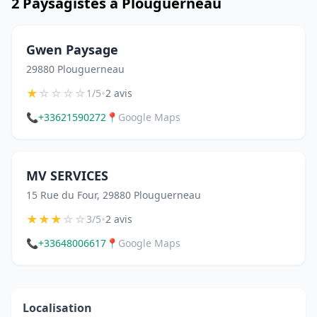
2 Paysagistes à Plouguerneau
Gwen Paysage
29880 Plouguerneau
★
☆
☆
☆
☆
•
1/5
2 avis
📞
+33621590272
📍
Google Maps
MV SERVICES
15 Rue du Four, 29880 Plouguerneau
★
★
★
☆
☆
•
3/5
2 avis
📞
+33648006617
📍
Google Maps
Localisation