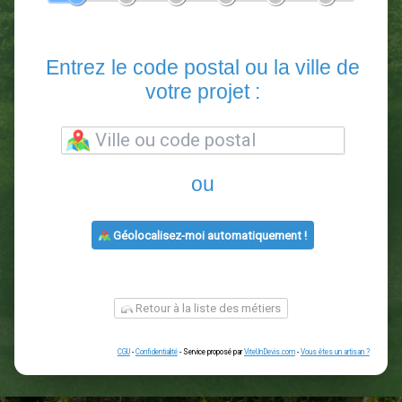
En 5 minutes, demandez
3 devis comparatifs
paysagistes
dans votre région.
Gratuit, sans pub et sans engagement.
1
2
3
4
5
6
Entrez le code postal ou la vill
votre projet :
ou
Géolocalisez-moi automatiquement !