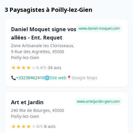
3 Paysagistes à Poilly-lez-Gien
Daniel Moquet signe vos
www.daniel-moquet.com
allées - Ent. Requet
Zone Artisanale les Clorisseaux,
9 Rue des Aigrettes, 45500
Poilly-lez-Gien
★
★
★
★
☆
•
4.4/5
34 avis
📞
+33238462410
🌐
Site web
📍
Google Maps
Art et Jardin
www.artetjardin-gien.com
240 Rte de Bourges, 45500
Poilly-lez-Gien
★
★
★
★
☆
•
4/5
8 avis