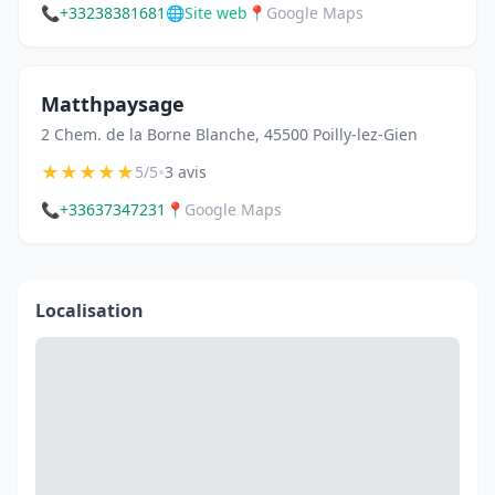
📞
+33238381681
🌐
Site web
📍
Google Maps
Matthpaysage
2 Chem. de la Borne Blanche, 45500 Poilly-lez-Gien
★
★
★
★
★
•
5/5
3 avis
📞
+33637347231
📍
Google Maps
Localisation