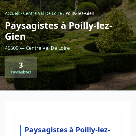
Accueil
›
Centre Val De Loire
›
Poilly-lez-Gien
Retour à la liste des métiers
Paysagistes à Poilly-lez-
Gien
CGU
-
Confidentialité
- Service proposé par
ViteUnDevis.com
-
Vous êtes
45500 — Centre Val De Loire
3
Paysagistes
Paysagistes à Poilly-lez-