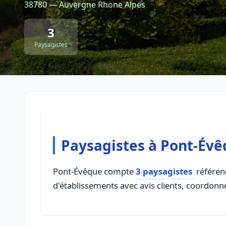
38780 — Auvergne Rhone Alpes
3
Paysagistes
Paysagistes à Pont-Év
Pont-Évêque compte
3 paysagistes
référenc
d'établissements avec avis clients, coordonné