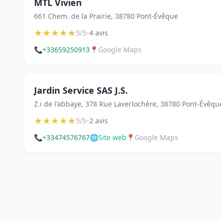
MTL Vivien
661 Chem. de la Prairie, 38780 Pont-Évêque
★
★
★
★
★
•
5/5
4 avis
📞
+33659250913
📍
Google Maps
Jardin Service SAS J.S.
Z.i de l'abbaye, 378 Rue Laverlochère, 38780 Pont-Évêqu
★
★
★
★
★
•
5/5
2 avis
📞
+33474576767
🌐
Site web
📍
Google Maps