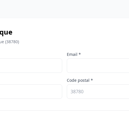
êque
ue (38780)
Email *
Code postal *