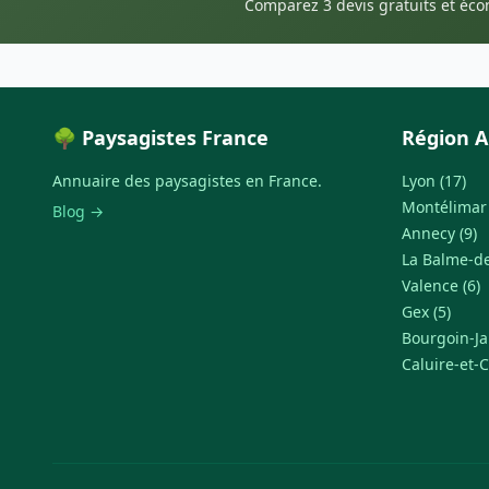
Comparez 3 devis gratuits et éc
🌳 Paysagistes France
Région A
Annuaire des paysagistes en France.
Lyon (17)
Montélimar 
Blog →
Annecy (9)
La Balme-de-
Valence (6)
Gex (5)
Bourgoin-Jal
Caluire-et-C