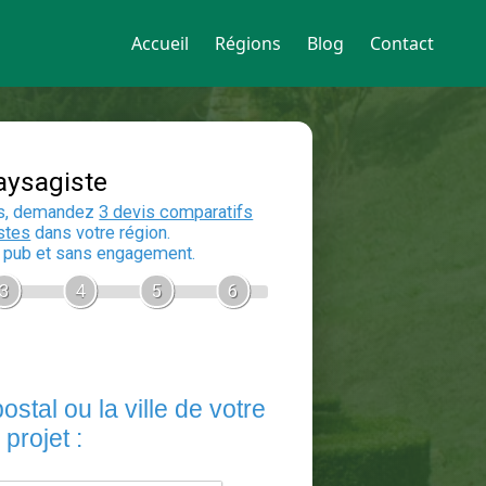
Accueil
Régions
Blog
Contact
Devis Paysagiste
En 5 minutes, demandez
3 devis compara
aux
paysagistes
dans votre région.
Gratuit, sans pub et sans engagement.
1
2
3
4
5