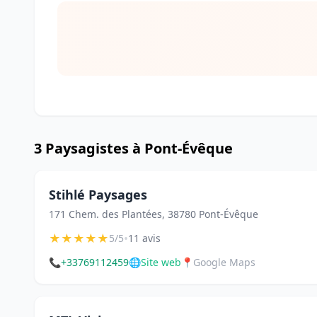
3 Paysagistes à Pont-Évêque
Stihlé Paysages
171 Chem. des Plantées, 38780 Pont-Évêque
★
★
★
★
★
•
5/5
11 avis
📞
+33769112459
🌐
Site web
📍
Google Maps