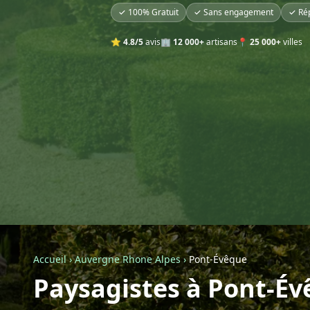
✓ 100% Gratuit
✓ Sans engagement
✓ Ré
⭐
4.8/5
avis
🏢
12 000+
artisans
📍
25 000+
villes
Accueil
›
Auvergne Rhone Alpes
›
Pont-Évêque
Paysagistes à Pont-É