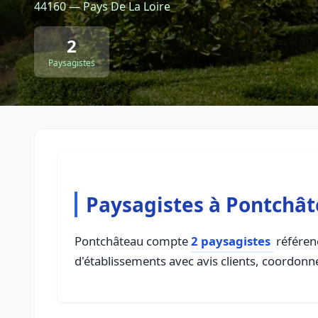
44160 — Pays De La Loire
2
Paysagistes
Paysagistes à Pontchâ
Pontchâteau compte
2 paysagistes
référenc
d'établissements avec avis clients, coordonné