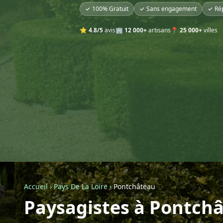
✓ 100% Gratuit
✓ Sans engagement
✓ Ré
⭐
4.8/5
avis
🏢
12 000+
artisans
📍
25 000+
villes
Accueil
›
Pays De La Loire
›
Pontchâteau
Paysagistes à Pontch