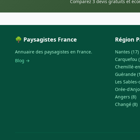
Comparez 3 devis gratuits et éc
🌳 Paysagistes France
Région P
Annuaire des paysagistes en France.
Nantes (17)
Carquefou (
Blog →
Chemillé-en
Guérande (
Les Sables-
Orée-d'Anjo
Angers (8)
Changé (8)