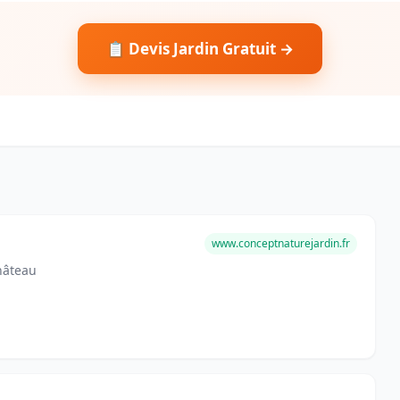
📋 Devis Jardin Gratuit →
www.conceptnaturejardin.fr
château