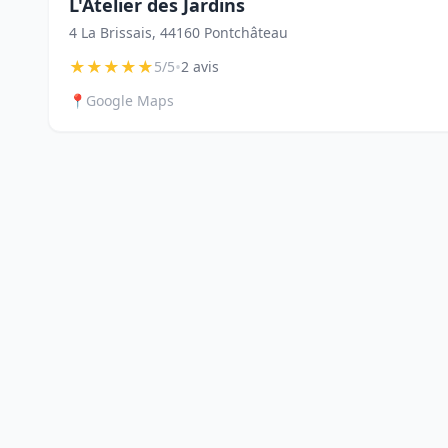
L'Atelier des Jardins
4 La Brissais, 44160 Pontchâteau
★
★
★
★
★
•
5/5
2 avis
📍
Google Maps