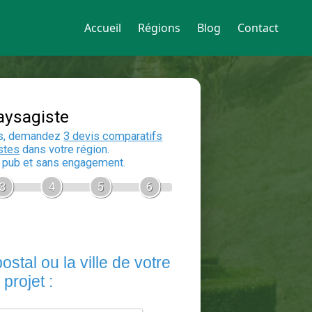
Accueil
Régions
Blog
Contact
Devis Paysagiste
En 5 minutes, demandez
3 devis compara
aux
paysagistes
dans votre région.
Gratuit, sans pub et sans engagement.
1
2
3
4
5