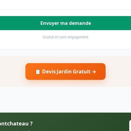
Envoyer ma demande
Gratuit et sans engagement
📋 Devis Jardin Gratuit →
Pontchateau ?