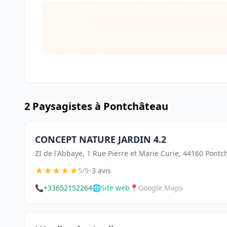
2 Paysagistes à Pontchâteau
CONCEPT NATURE JARDIN 4.2
ZI de l'Abbaye, 1 Rue Pierre et Marie Curie, 44160 Pont
★
★
★
★
★
•
5/5
3 avis
📞
+33652152264
🌐
Site web
📍
Google Maps