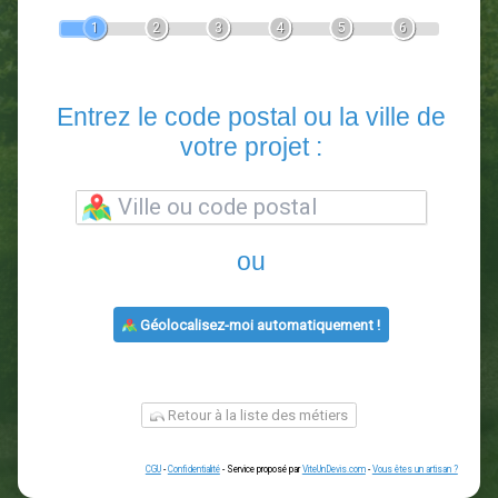
Devis Paysagiste
En 5 minutes, demandez
3 devis comparatifs
paysagistes
dans votre région.
Gratuit, sans pub et sans engagement.
1
2
3
4
5
6
Entrez le code postal ou la vill
votre projet :
ou