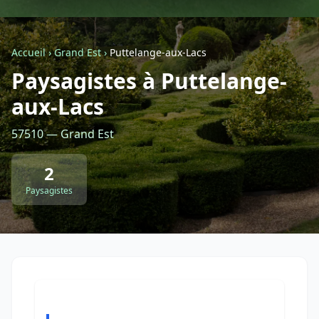
Géolocalisez-moi automatiquement !
Accueil
›
Grand Est
›
Puttelange-aux-Lacs
Paysagistes à Puttelange-
Retour à la liste des métiers
aux-Lacs
CGU
-
Confidentialité
- Service proposé par
ViteUnDevis.com
-
Vous êtes
57510 — Grand Est
2
Paysagistes