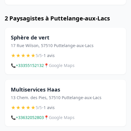
2 Paysagistes à Puttelange-aux-Lacs
Sphère de vert
17 Rue Wilson, 57510 Puttelange-aux-Lacs
★
★
★
★
★
•
5/5
1 avis
📞
+33355152132
📍
Google Maps
Multiservices Haas
13 Chem. des Pies, 57510 Puttelange-aux-Lacs
★
★
★
★
★
•
5/5
1 avis
📞
+33632052803
📍
Google Maps