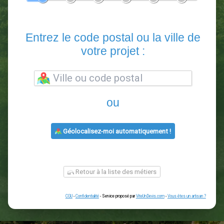
En 5 minutes, demandez
3 devis comparatifs
paysagistes
dans votre région.
Gratuit, sans pub et sans engagement.
1
2
3
4
5
6
Entrez le code postal ou la vill
votre projet :
ou
Géolocalisez-moi automatiquement !