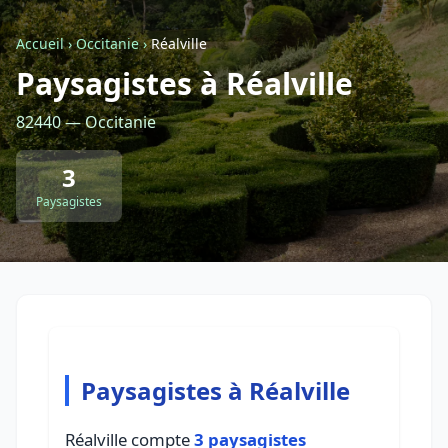
Accueil
›
Occitanie
›
Réalville
Retour à la liste des métiers
Paysagistes à Réalville
82440 — Occitanie
CGU
-
Confidentialité
- Service proposé par
ViteUnDevis.com
-
Vous êtes
3
Paysagistes
Paysagistes à Réalville
Réalville compte
3 paysagistes