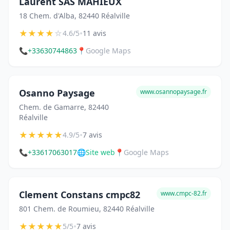
Laurent SAS MAHIEUX
18 Chem. d'Alba, 82440 Réalville
★
★
★
★
☆
•
4.6/5
11 avis
📞
+33630744863
📍
Google Maps
Osanno Paysage
www.osannopaysage.fr
Chem. de Gamarre, 82440
Réalville
★
★
★
★
★
•
4.9/5
7 avis
📞
+33617063017
🌐
Site web
📍
Google Maps
Clement Constans cmpc82
www.cmpc-82.fr
801 Chem. de Roumieu, 82440 Réalville
★
★
★
★
★
•
5/5
7 avis