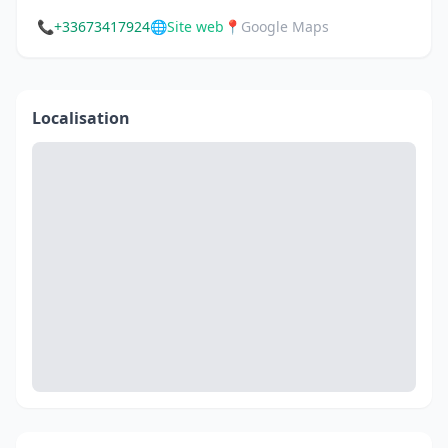
📞
+33673417924
🌐
Site web
📍
Google Maps
Localisation