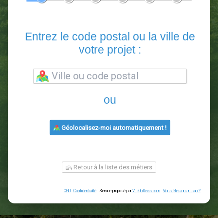
En 5 minutes, demandez
3 devis comparatifs
paysagistes
dans votre région.
Gratuit, sans pub et sans engagement.
1
2
3
4
5
6
Entrez le code postal ou la vill
votre projet :
ou
Géolocalisez-moi automatiquement !