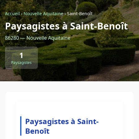
Accueil
›
Nouvelle Aquitaine
›
Saint-Benoît
Retour à la liste des métiers
Paysagistes à Saint-Benoît
86280 — Nouvelle Aquitaine
CGU
-
Confidentialité
- Service proposé par
ViteUnDevis.com
-
Vous êtes
1
Paysagistes
Paysagistes à Saint-
Benoît