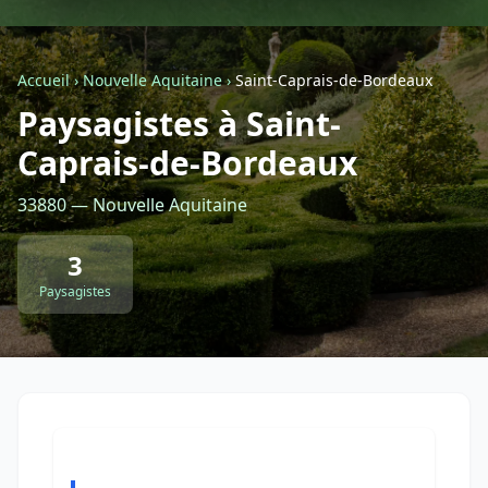
Géolocalisez-moi automatiquement !
Accueil
›
Nouvelle Aquitaine
›
Saint-Caprais-de-Bordeaux
Paysagistes à Saint-
Retour à la liste des métiers
Caprais-de-Bordeaux
CGU
-
Confidentialité
- Service proposé par
ViteUnDevis.com
-
Vous êtes
33880 — Nouvelle Aquitaine
3
Paysagistes