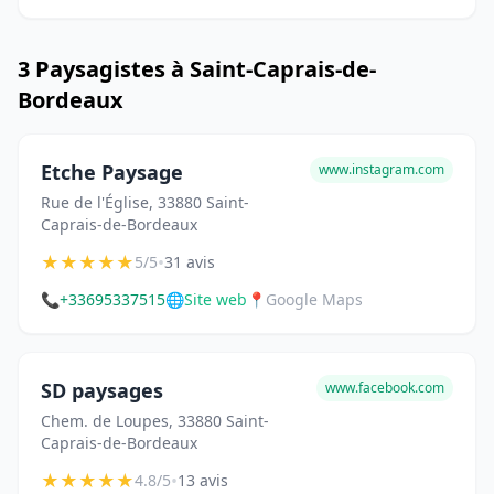
3 Paysagistes à Saint-Caprais-de-
Bordeaux
Etche Paysage
www.instagram.com
Rue de l'Église, 33880 Saint-
Caprais-de-Bordeaux
★
★
★
★
★
•
5/5
31 avis
📞
+33695337515
🌐
Site web
📍
Google Maps
SD paysages
www.facebook.com
Chem. de Loupes, 33880 Saint-
Caprais-de-Bordeaux
★
★
★
★
★
•
4.8/5
13 avis