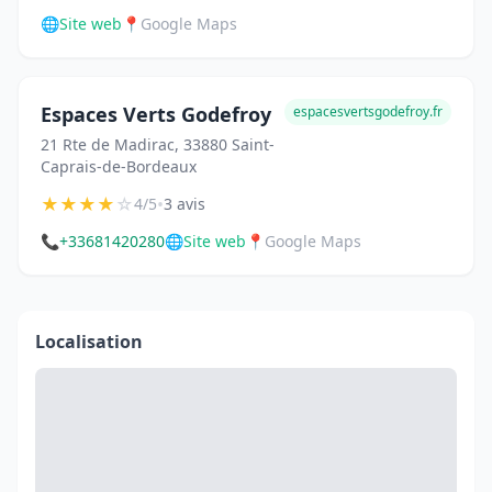
🌐
Site web
📍
Google Maps
Espaces Verts Godefroy
espacesvertsgodefroy.fr
21 Rte de Madirac, 33880 Saint-
Caprais-de-Bordeaux
★
★
★
★
☆
•
4/5
3 avis
📞
+33681420280
🌐
Site web
📍
Google Maps
Localisation