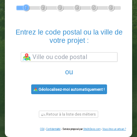
Devis Paysagiste
En 5 minutes, demandez
3 devis comparatifs
paysagistes
dans votre région.
Gratuit, sans pub et sans engagement.
1
2
3
4
5
6
Entrez le code postal ou la vill
votre projet :
ou