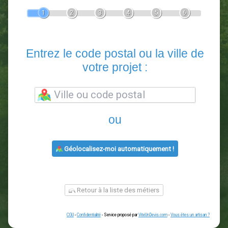
Devis Paysagiste
En 5 minutes, demandez
3 devis comparatifs
paysagistes
dans votre région.
Gratuit, sans pub et sans engagement.
1
2
3
4
5
6
Entrez le code postal ou la vill
votre projet :
ou