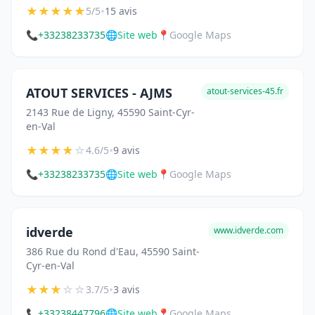
★
★
★
★
★
•
5/5
15 avis
📞
+33238233735
🌐
Site web
📍
Google Maps
ATOUT SERVICES - AJMS
atout-services-45.fr
2143 Rue de Ligny, 45590 Saint-Cyr-
en-Val
★
★
★
★
☆
•
4.6/5
9 avis
📞
+33238233735
🌐
Site web
📍
Google Maps
idverde
www.idverde.com
386 Rue du Rond d'Eau, 45590 Saint-
Cyr-en-Val
★
★
★
☆
☆
•
3.7/5
3 avis
📞
+33238447796
🌐
Site web
📍
Google Maps