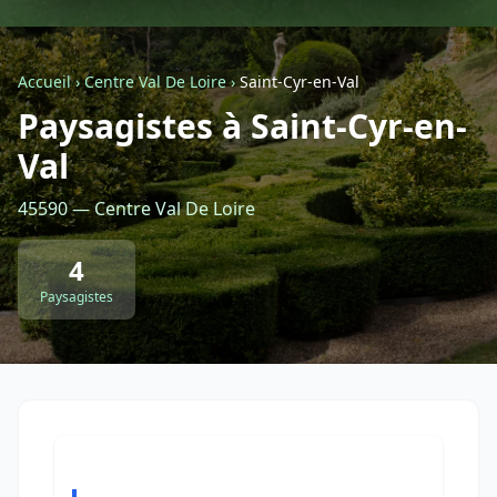
Géolocalisez-moi automatiquement !
Accueil
›
Centre Val De Loire
›
Saint-Cyr-en-Val
Paysagistes à Saint-Cyr-en-
Retour à la liste des métiers
Val
CGU
-
Confidentialité
- Service proposé par
ViteUnDevis.com
-
Vous êtes
45590 — Centre Val De Loire
4
Paysagistes