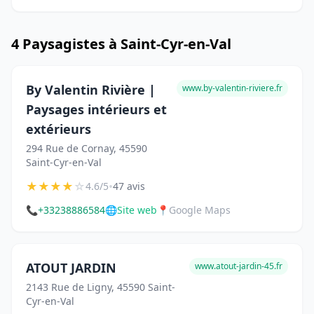
4 Paysagistes à Saint-Cyr-en-Val
By Valentin Rivière |
www.by-valentin-riviere.fr
Paysages intérieurs et
extérieurs
294 Rue de Cornay, 45590
Saint-Cyr-en-Val
★
★
★
★
☆
•
4.6/5
47 avis
📞
+33238886584
🌐
Site web
📍
Google Maps
ATOUT JARDIN
www.atout-jardin-45.fr
2143 Rue de Ligny, 45590 Saint-
Cyr-en-Val