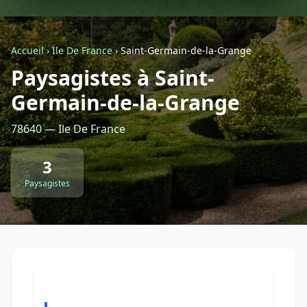
Géolocalisez-moi automatiquement !
Accueil
›
Ile De France
›
Saint-Germain-de-la-Grange
Paysagistes à Saint-
Retour à la liste des métiers
Germain-de-la-Grange
CGU
-
Confidentialité
- Service proposé par
ViteUnDevis.com
-
Vous êtes
78640 — Ile De France
3
Paysagistes