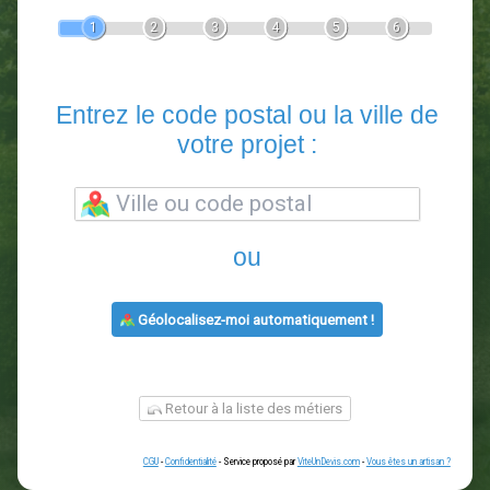
Devis Paysagiste
En 5 minutes, demandez
3 devis comparatifs
paysagistes
dans votre région.
Gratuit, sans pub et sans engagement.
1
2
3
4
5
6
Entrez le code postal ou la vill
votre projet :
ou