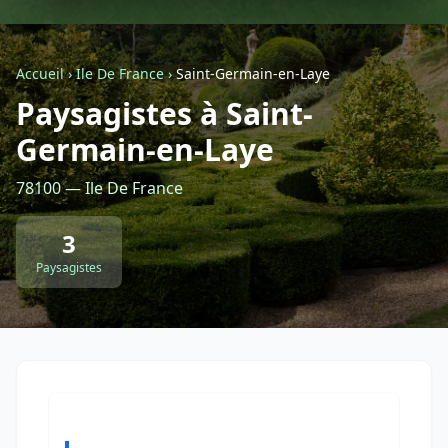
Géolocalisez-moi automatiquement !
Accueil
›
Ile De France
›
Saint-Germain-en-Laye
Paysagistes à Saint-
Retour à la liste des métiers
Germain-en-Laye
CGU
-
Confidentialité
- Service proposé par
ViteUnDevis.com
-
Vous êtes
78100 — Ile De France
3
Paysagistes