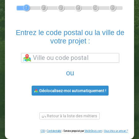
Devis Paysagiste
En 5 minutes, demandez
3 devis comparatifs
paysagistes
dans votre région.
Gratuit, sans pub et sans engagement.
1
2
3
4
5
6
Entrez le code postal ou la vill
votre projet :
ou