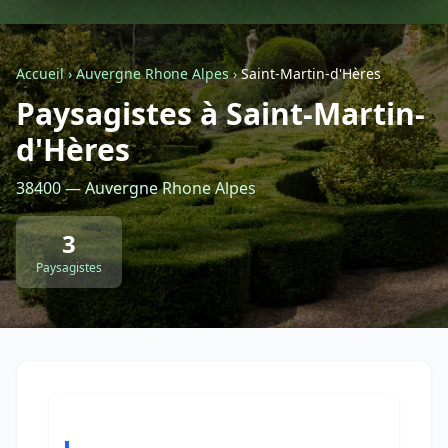
Géolocalisez-moi automatiquement !
Accueil
›
Auvergne Rhone Alpes
›
Saint-Martin-d'Hères
Paysagistes à Saint-Martin-
Retour à la liste des métiers
d'Hères
CGU
-
Confidentialité
- Service proposé par
ViteUnDevis.com
-
Vous êtes
38400 — Auvergne Rhone Alpes
3
Paysagistes