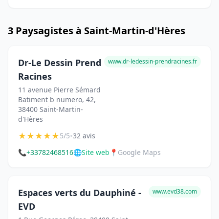
3 Paysagistes à Saint-Martin-d'Hères
Dr-Le Dessin Prend
www.dr-ledessin-prendracines.fr
Racines
11 avenue Pierre Sémard
Batiment b numero, 42,
38400 Saint-Martin-
d'Hères
★
★
★
★
★
•
5/5
32 avis
📞
+33782468516
🌐
Site web
📍
Google Maps
Espaces verts du Dauphiné -
www.evd38.com
EVD