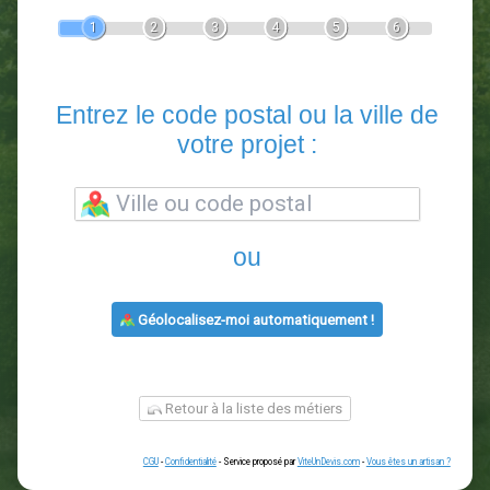
Devis Paysagiste
En 5 minutes, demandez
3 devis comparatifs
paysagistes
dans votre région.
Gratuit, sans pub et sans engagement.
1
2
3
4
5
6
Entrez le code postal ou la vill
votre projet :
ou