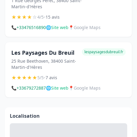
1 Rue Georges Pérec, 38400 Saint-
Martin-d'Hères
★
★
★
★
☆
•
4/5
15 avis
📞
+33476516890
🌐
Site web
📍
Google Maps
Les Paysages Du Breuil
lespaysagesdubreuil.fr
25 Rue Beethoven, 38400 Saint-
Martin-d'Hères
★
★
★
★
★
•
5/5
7 avis
📞
+33679272887
🌐
Site web
📍
Google Maps
Localisation