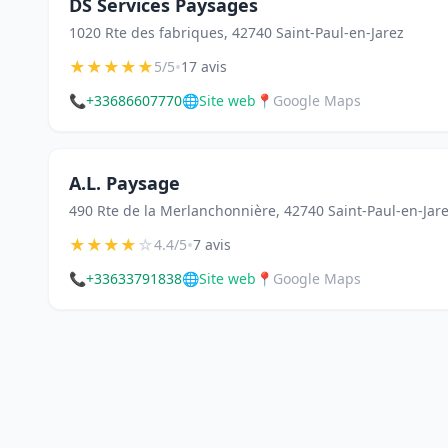
DS Services Paysages
1020 Rte des fabriques, 42740 Saint-Paul-en-Jarez
★
★
★
★
★
•
5/5
17 avis
📞
+33686607770
🌐
Site web
📍
Google Maps
A.L. Paysage
490 Rte de la Merlanchonnière, 42740 Saint-Paul-en-Jar
★
★
★
★
☆
•
4.4/5
7 avis
📞
+33633791838
🌐
Site web
📍
Google Maps