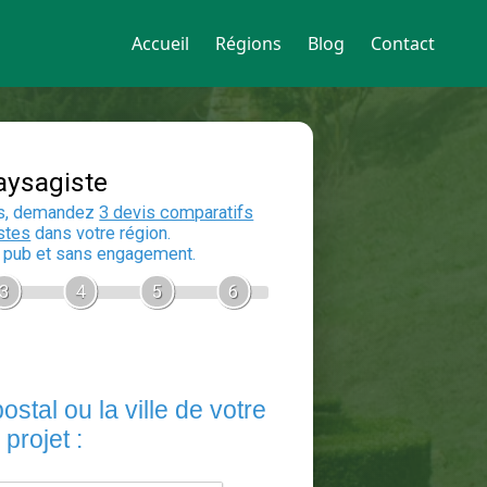
Accueil
Régions
Blog
Contact
Devis Paysagiste
En 5 minutes, demandez
3 devis compara
aux
paysagistes
dans votre région.
Gratuit, sans pub et sans engagement.
1
2
3
4
5