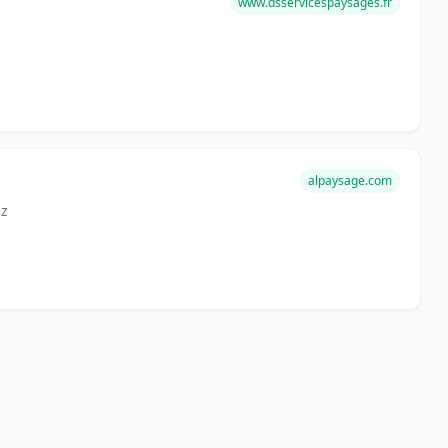
www.dsservicespaysages.fr
alpaysage.com
ez