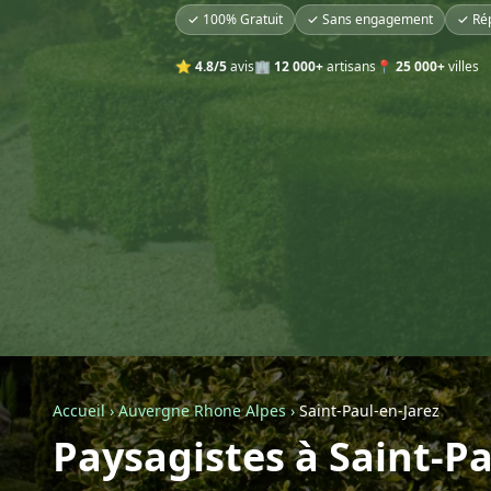
✓ 100% Gratuit
✓ Sans engagement
✓ Ré
⭐
4.8/5
avis
🏢
12 000+
artisans
📍
25 000+
villes
Accueil
›
Auvergne Rhone Alpes
›
Saint-Paul-en-Jarez
Paysagistes à Saint-Pa