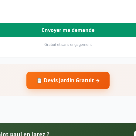
Envoyer ma demande
Gratuit et sans engagement
📋 Devis Jardin Gratuit →
int paul en jarez ?