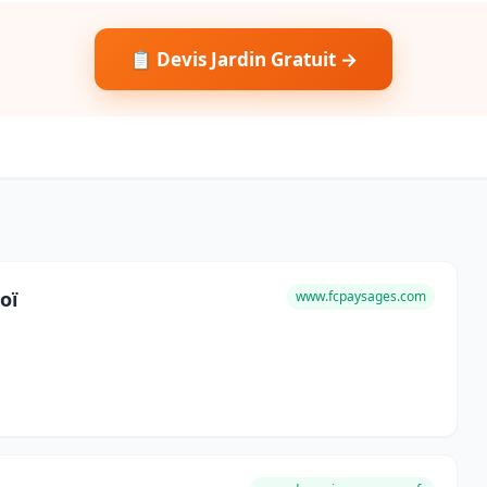
📋 Devis Jardin Gratuit →
oï
www.fcpaysages.com