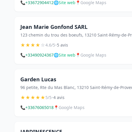
📞
+33672904412
🌐
Site web
📍
Google Maps
Jean Marie Gonfond SARL
123 chemin du trou des boeufs, 13210 Saint-Rémy-de-P
★
★
★
★
☆
•
4.6/5
5 avis
📞
+33490924367
🌐
Site web
📍
Google Maps
Garden Lucas
96 petite, Rte du Mas Blanc, 13210 Saint-Rémy-de-Prove
★
★
★
★
★
•
5/5
4 avis
📞
+33676065018
📍
Google Maps
JARDINESCENCE