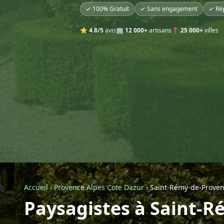
✓ 100% Gratuit
✓ Sans engagement
✓ Ré
⭐
4.8/5
avis
🏢
12 000+
artisans
📍
25 000+
villes
Accueil
›
Provence Alpes Cote Dazur
›
Saint-Rémy-de-Prove
Paysagistes à Saint-