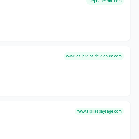
stephaneconti.com
www.les-jardins-de-glanum.com
www.alpillespaysage.com