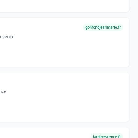
gonfondjeanmarie.fr
rovence
nce
jardinescence.fr