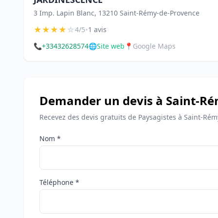
3 Imp. Lapin Blanc, 13210 Saint-Rémy-de-Provence
★
★
★
★
☆
•
4/5
1 avis
📞
+33432628574
🌐
Site web
📍
Google Maps
Demander un devis à Saint-R
Recevez des devis gratuits de Paysagistes à Saint-Ré
Nom *
Téléphone *