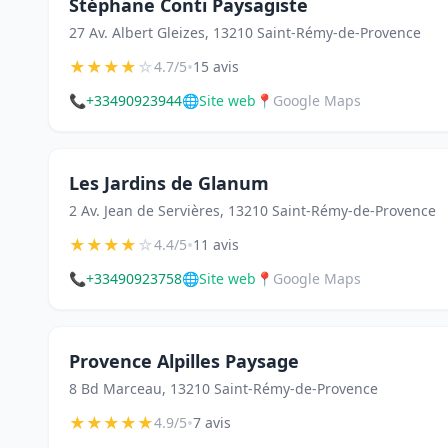
Stéphane Conti Paysagiste
27 Av. Albert Gleizes, 13210 Saint-Rémy-de-Provence
★
★
★
★
☆
•
4.7/5
15 avis
📞
+33490923944
🌐
Site web
📍
Google Maps
Les Jardins de Glanum
2 Av. Jean de Servières, 13210 Saint-Rémy-de-Provence
★
★
★
★
☆
•
4.4/5
11 avis
📞
+33490923758
🌐
Site web
📍
Google Maps
Provence Alpilles Paysage
8 Bd Marceau, 13210 Saint-Rémy-de-Provence
★
★
★
★
★
•
4.9/5
7 avis