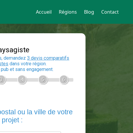
Accueil
Régions
Blog
Contact
Devis Paysagiste
En 5 minutes, demandez
3 devis compara
aux
paysagistes
dans votre région.
Gratuit, sans pub et sans engagement.
1
2
3
4
5