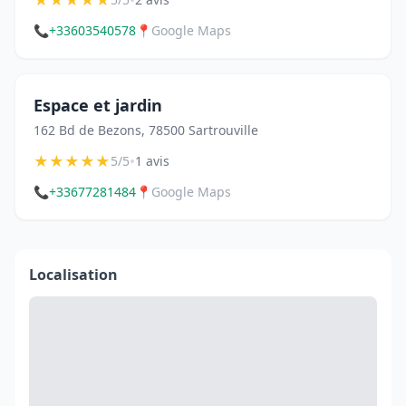
📞
+33603540578
📍
Google Maps
Espace et jardin
162 Bd de Bezons, 78500 Sartrouville
★
★
★
★
★
•
5/5
1 avis
📞
+33677281484
📍
Google Maps
Localisation