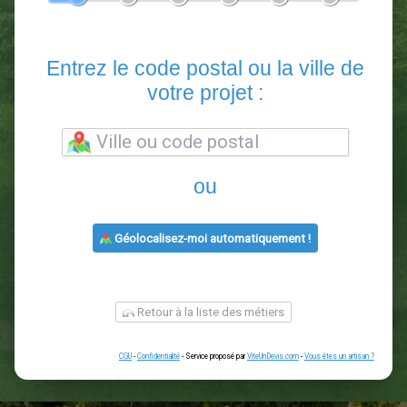
En 5 minutes, demandez
3 devis comparatifs
paysagistes
dans votre région.
Gratuit, sans pub et sans engagement.
1
2
3
4
5
6
Entrez le code postal ou la vill
votre projet :
ou
Géolocalisez-moi automatiquement !