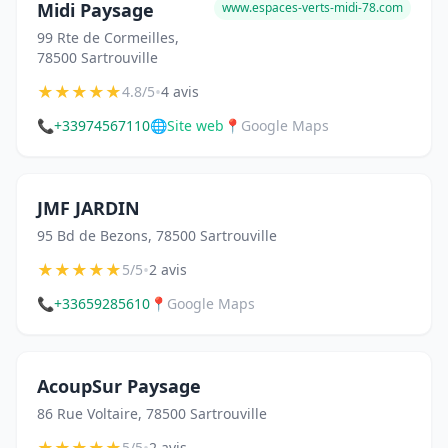
Midi Paysage
www.espaces-verts-midi-78.com
99 Rte de Cormeilles,
78500 Sartrouville
★
★
★
★
★
•
4.8/5
4 avis
📞
+33974567110
🌐
Site web
📍
Google Maps
JMF JARDIN
95 Bd de Bezons, 78500 Sartrouville
★
★
★
★
★
•
5/5
2 avis
📞
+33659285610
📍
Google Maps
AcoupSur Paysage
86 Rue Voltaire, 78500 Sartrouville
★
★
★
★
★
•
5/5
2 avis