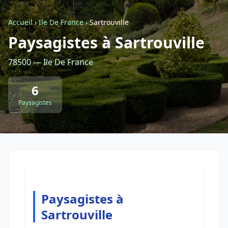
Accueil
›
Ile De France
›
Sartrouville
Retour à la liste des métiers
Paysagistes à Sartrouville
78500 — Ile De France
CGU
-
Confidentialité
- Service proposé par
ViteUnDevis.com
-
Vous êtes
6
Paysagistes
Paysagistes à
Sartrouville