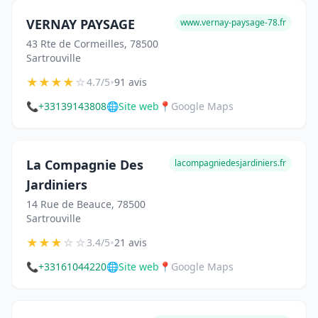
VERNAY PAYSAGE
www.vernay-paysage-78.fr
43 Rte de Cormeilles, 78500
Sartrouville
★
★
★
★
☆
•
4.7/5
91 avis
📞
+33139143808
🌐
Site web
📍
Google Maps
La Compagnie Des
lacompagniedesjardiniers.fr
Jardiniers
14 Rue de Beauce, 78500
Sartrouville
★
★
★
☆
☆
•
3.4/5
21 avis
📞
+33161044220
🌐
Site web
📍
Google Maps