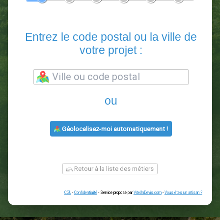
En 5 minutes, demandez
3 devis comparatifs
paysagistes
dans votre région.
Gratuit, sans pub et sans engagement.
1
2
3
4
5
6
Entrez le code postal ou la vill
votre projet :
ou
Géolocalisez-moi automatiquement !