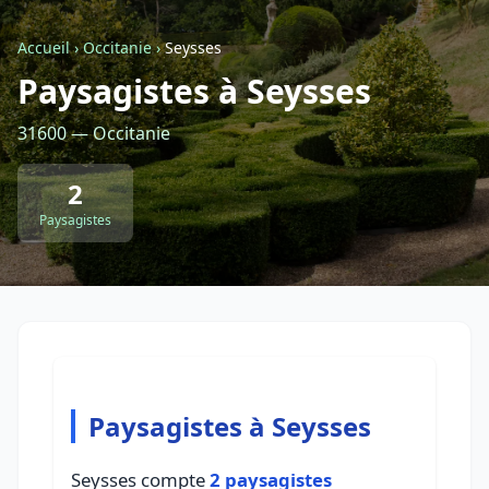
Accueil
›
Occitanie
›
Seysses
Retour à la liste des métiers
Paysagistes à Seysses
31600 — Occitanie
CGU
-
Confidentialité
- Service proposé par
ViteUnDevis.com
-
Vous êtes
2
Paysagistes
Paysagistes à Seysses
Seysses compte
2 paysagistes