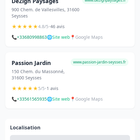
DeZign Paysages
www.dezignpaysages.fr
900 Chem. de Vallesvilles, 31600
Seysses
★
★
★
★
★
•
4.8/5
46 avis
📞
+33680998863
🌐
Site web
📍
Google Maps
Passion Jardin
www.passion-jardin-seysses.fr
150 Chem. du Massonné,
31600 Seysses
★
★
★
★
★
•
5/5
1 avis
📞
+33561565935
🌐
Site web
📍
Google Maps
Localisation