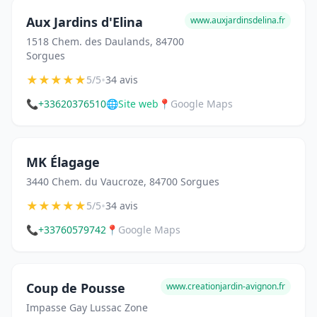
Aux Jardins d'Elina
www.auxjardinsdelina.fr
1518 Chem. des Daulands, 84700
Sorgues
★
★
★
★
★
•
5/5
34 avis
📞
+33620376510
🌐
Site web
📍
Google Maps
MK Élagage
3440 Chem. du Vaucroze, 84700 Sorgues
★
★
★
★
★
•
5/5
34 avis
📞
+33760579742
📍
Google Maps
Coup de Pousse
www.creationjardin-avignon.fr
Impasse Gay Lussac Zone