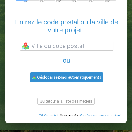
En 5 minutes, demandez
3 devis comparatifs
paysagistes
dans votre région.
Gratuit, sans pub et sans engagement.
1
2
3
4
5
6
Entrez le code postal ou la vill
votre projet :
ou
Géolocalisez-moi automatiquement !