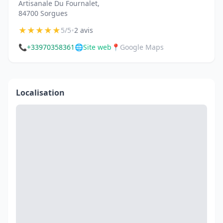
Artisanale Du Fournalet,
84700 Sorgues
★
★
★
★
★
•
5/5
2 avis
📞
+33970358361
🌐
Site web
📍
Google Maps
Localisation