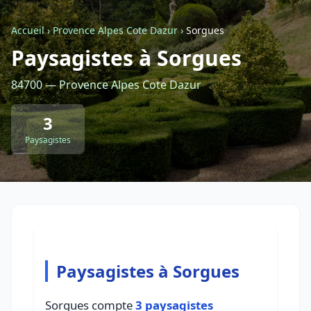
Accueil
›
Provence Alpes Cote Dazur
›
Sorgues
Retour à la liste des métiers
Paysagistes à Sorgues
84700 — Provence Alpes Cote Dazur
CGU
-
Confidentialité
- Service proposé par
ViteUnDevis.com
-
Vous êtes
3
Paysagistes
Paysagistes à Sorgues
Sorgues compte
3 paysagistes