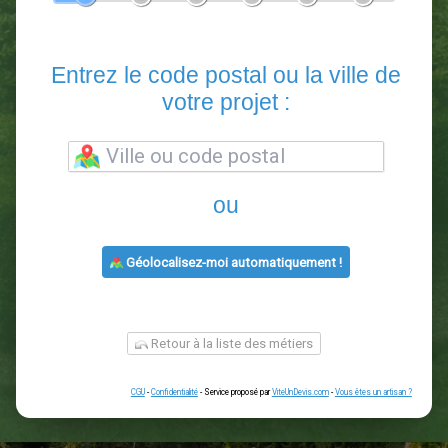
En 5 minutes, demandez
3 devis comparatifs
paysagistes
dans votre région.
Gratuit, sans pub et sans engagement.
1
2
3
4
5
6
Entrez le code postal ou la vill
votre projet :
ou
Géolocalisez-moi automatiquement !