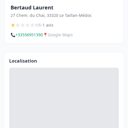
Bertaud Laurent
27 Chem. du Chai, 33320 Le Taillan-Médoc
★
☆
☆
☆
☆
•
1/5
1 avis
📞
+33556951390
📍
Google Maps
Localisation