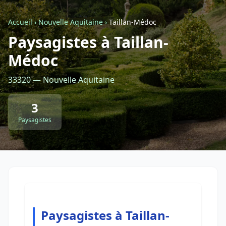
Accueil
›
Nouvelle Aquitaine
›
Taillan-Médoc
Retour à la liste des métiers
Paysagistes à Taillan-
Médoc
CGU
-
Confidentialité
- Service proposé par
ViteUnDevis.com
-
Vous êtes
33320 — Nouvelle Aquitaine
3
Paysagistes
Paysagistes à Taillan-