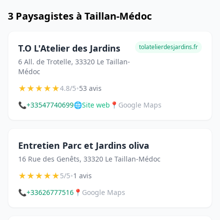
3 Paysagistes à Taillan-Médoc
T.O L'Atelier des Jardins
tolatelierdesjardins.fr
6 All. de Trotelle, 33320 Le Taillan-
Médoc
★
★
★
★
★
•
4.8/5
53 avis
📞
+33547740699
🌐
Site web
📍
Google Maps
Entretien Parc et Jardins oliva
16 Rue des Genêts, 33320 Le Taillan-Médoc
★
★
★
★
★
•
5/5
1 avis
📞
+33626777516
📍
Google Maps