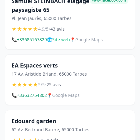
Samuel STEINBACH élagage
www.facebook.com
paysagiste 65
Pl. Jean Jaurès, 65000 Tarbes
★
★
★
★
★
•
4.9/5
43 avis
📞
+33685167829
🌐
Site web
📍
Google Maps
EA Espaces verts
17 Av. Aristide Briand, 65000 Tarbes
★
★
★
★
★
•
5/5
25 avis
📞
+33632754802
📍
Google Maps
Edouard garden
62 Av. Bertrand Barere, 65000 Tarbes