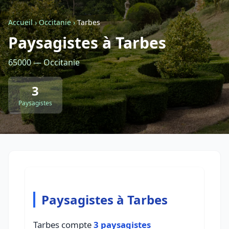
Accueil
›
Occitanie
›
Tarbes
Retour à la liste des métiers
Paysagistes à Tarbes
65000 — Occitanie
CGU
-
Confidentialité
- Service proposé par
ViteUnDevis.com
-
Vous êtes
3
Paysagistes
Paysagistes à Tarbes
Tarbes compte
3 paysagistes