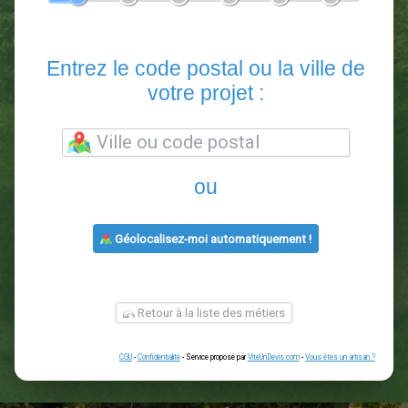
En 5 minutes, demandez
3 devis comparatifs
paysagistes
dans votre région.
Gratuit, sans pub et sans engagement.
1
2
3
4
5
6
Entrez le code postal ou la vill
votre projet :
ou
Géolocalisez-moi automatiquement !