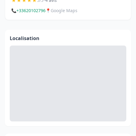
★
★
★
★
★
•
5/5
4 avis
📞
+33620102796
📍
Google Maps
Localisation