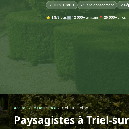
✓ 100% Gratuit
✓ Sans engagement
✓ Ré
⭐
4.8/5
avis
🏢
12 000+
artisans
📍
25 000+
villes
Accueil
›
Ile De France
›
Triel-sur-Seine
Paysagistes à Triel-su