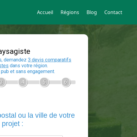
Accueil
Régions
Blog
Contact
Devis Paysagiste
En 5 minutes, demandez
3 devis compara
aux
paysagistes
dans votre région.
Gratuit, sans pub et sans engagement.
1
2
3
4
5