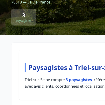
78510 — Ile De France
3
Paysagistes
Paysagistes à Triel-sur
Triel-sur-Seine compte
3 paysagistes
référe
avec avis clients, coordonnées et localisation