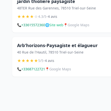
jardin thioliere paysagiste
48TER Rue des Garennes, 78510 Triel-sur-Seine
★
★
★
★
☆
•
4.3/5
4 avis
📞
+33615572360
🌐
Site web
📍
Google Maps
Arb'horizons-Paysagiste et élagueur
40 Rue de l'Hautil, 78510 Triel-sur-Seine
★
★
★
★
★
•
5/5
4 avis
📞
+33687122721
📍
Google Maps