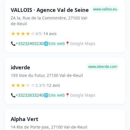
VALLOIS · Agence Val de Seine
www.vallois.eu
ZA la, Rue de la Comminière, 27103 Val-
de-Reuil
★
★
★
★
☆
•
4/5
14 avis
📞
+33232403230
🌐
Site web
📍
Google Maps
idverde
www.idverde.com
193 Voie du Futur, 27100 Val-de-Reuil
★
★
★
☆
☆
•
3.3/5
12 avis
📞
+33232633240
🌐
Site web
📍
Google Maps
Alpha Vert
14 Rte de Porte-Joie, 27100 Val-de-Reuil