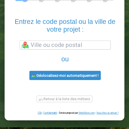
En 5 minutes, demandez
3 devis comparatifs
paysagistes
dans votre région.
Gratuit, sans pub et sans engagement.
1
2
3
4
5
6
Entrez le code postal ou la vill
votre projet :
ou
Géolocalisez-moi automatiquement !