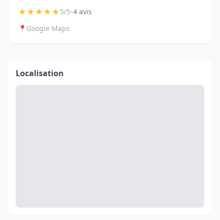
★
★
★
★
★
•
5/5
4 avis
📍
Google Maps
Localisation