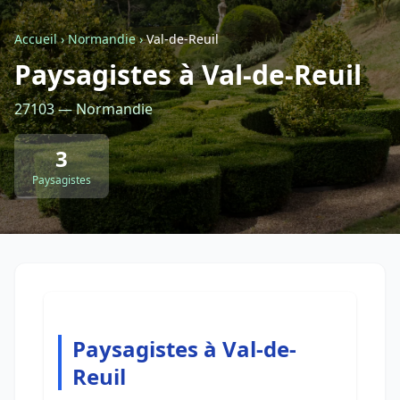
Accueil
›
Normandie
›
Val-de-Reuil
Retour à la liste des métiers
Paysagistes à Val-de-Reuil
27103 — Normandie
CGU
-
Confidentialité
- Service proposé par
ViteUnDevis.com
-
Vous êtes
3
Paysagistes
Paysagistes à Val-de-
Reuil