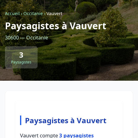
Accueil
›
Occitanie
›
Vauvert
Retour à la liste des métiers
Paysagistes à Vauvert
30600 — Occitanie
CGU
-
Confidentialité
- Service proposé par
ViteUnDevis.com
-
Vous êtes
3
Paysagistes
Paysagistes à Vauvert
Vauvert compte
3 paysagistes