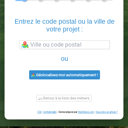
En 5 minutes, demandez
3 devis comparatifs
paysagistes
dans votre région.
Gratuit, sans pub et sans engagement.
1
2
3
4
5
6
Entrez le code postal ou la vill
votre projet :
ou
Géolocalisez-moi automatiquement !