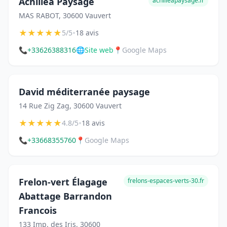
Achillea Paysage
achilleapaysage.fr
MAS RABOT, 30600 Vauvert
★
★
★
★
★
•
5/5
18 avis
📞
+33626388316
🌐
Site web
📍
Google Maps
David méditerranée paysage
14 Rue Zig Zag, 30600 Vauvert
★
★
★
★
★
•
4.8/5
18 avis
📞
+33668355760
📍
Google Maps
Frelon-vert Élagage
frelons-espaces-verts-30.fr
Abattage Barrandon
Francois
133 Imp. des Iris, 30600