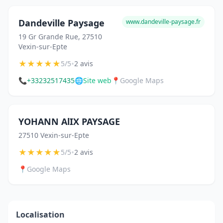
Dandeville Paysage
www.dandeville-paysage.fr
19 Gr Grande Rue, 27510
Vexin-sur-Epte
★
★
★
★
★
•
5/5
2 avis
📞
+33232517435
🌐
Site web
📍
Google Maps
YOHANN AlIX PAYSAGE
27510 Vexin-sur-Epte
★
★
★
★
★
•
5/5
2 avis
📍
Google Maps
Localisation