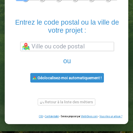
En 5 minutes, demandez
3 devis comparatifs
paysagistes
dans votre région.
Gratuit, sans pub et sans engagement.
1
2
3
4
5
6
Entrez le code postal ou la vill
votre projet :
ou
Géolocalisez-moi automatiquement !