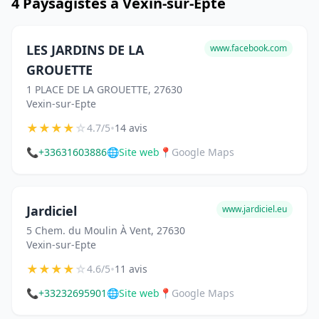
4 Paysagistes à Vexin-sur-Epte
LES JARDINS DE LA
www.facebook.com
GROUETTE
1 PLACE DE LA GROUETTE, 27630
Vexin-sur-Epte
★
★
★
★
☆
•
4.7/5
14 avis
📞
+33631603886
🌐
Site web
📍
Google Maps
Jardiciel
www.jardiciel.eu
5 Chem. du Moulin À Vent, 27630
Vexin-sur-Epte
★
★
★
★
☆
•
4.6/5
11 avis
📞
+33232695901
🌐
Site web
📍
Google Maps