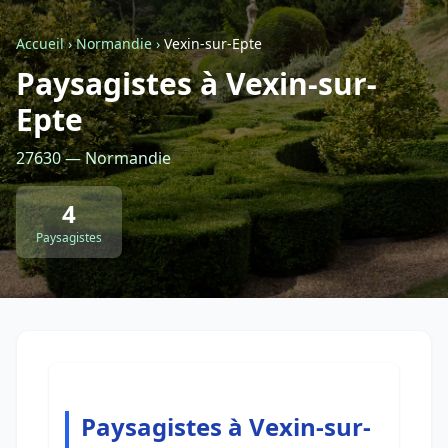
Accueil
›
Normandie
›
Vexin-sur-Epte
Retour à la liste des métiers
Paysagistes à Vexin-sur-
Epte
CGU
-
Confidentialité
- Service proposé par
ViteUnDevis.com
-
Vous êtes
27630 — Normandie
4
Paysagistes
Paysagistes à Vexin-sur-