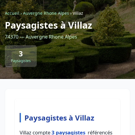
Accueil
›
Auvergne Rhone Alpes
›
Villaz
Retour à la liste des métiers
Paysagistes à Villaz
74370 — Auvergne Rhone Alpes
CGU
-
Confidentialité
- Service proposé par
ViteUnDevis.com
-
Vous êtes
3
Paysagistes
Paysagistes à Villaz
Villaz compte
3 paysagistes
référencés