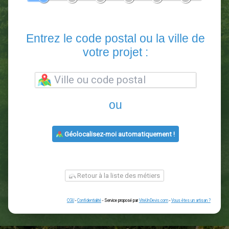
En 5 minutes, demandez
3 devis comparatifs
paysagistes
dans votre région.
Gratuit, sans pub et sans engagement.
1
2
3
4
5
6
Entrez le code postal ou la vill
votre projet :
ou
Géolocalisez-moi automatiquement !