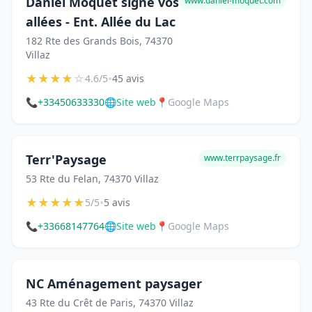
Daniel Moquet signe vos
www.daniel-moquet.com
allées - Ent. Allée du Lac
182 Rte des Grands Bois, 74370
Villaz
★
★
★
★
☆
•
4.6/5
45 avis
📞
+33450633330
🌐
Site web
📍
Google Maps
Terr'Paysage
www.terrpaysage.fr
53 Rte du Felan, 74370 Villaz
★
★
★
★
★
•
5/5
5 avis
📞
+33668147764
🌐
Site web
📍
Google Maps
NC Aménagement paysager
43 Rte du Crêt de Paris, 74370 Villaz