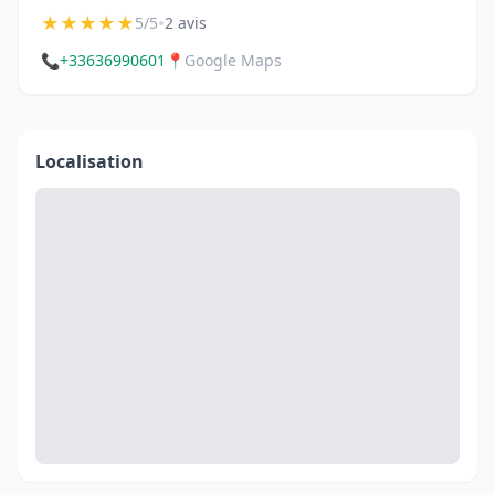
★
★
★
★
★
•
5/5
2 avis
📞
+33636990601
📍
Google Maps
Localisation