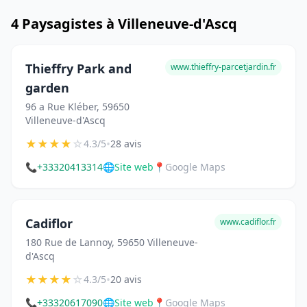
4 Paysagistes à Villeneuve-d'Ascq
Thieffry Park and
www.thieffry-parcetjardin.fr
garden
96 a Rue Kléber, 59650
Villeneuve-d'Ascq
★
★
★
★
☆
•
4.3/5
28 avis
📞
+33320413314
🌐
Site web
📍
Google Maps
Cadiflor
www.cadiflor.fr
180 Rue de Lannoy, 59650 Villeneuve-
d'Ascq
★
★
★
★
☆
•
4.3/5
20 avis
📞
+33320617090
🌐
Site web
📍
Google Maps