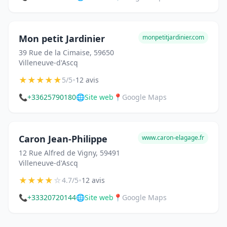
Mon petit Jardinier
monpetitjardinier.com
39 Rue de la Cimaise, 59650
Villeneuve-d'Ascq
★
★
★
★
★
•
5/5
12 avis
📞
+33625790180
🌐
Site web
📍
Google Maps
Caron Jean-Philippe
www.caron-elagage.fr
12 Rue Alfred de Vigny, 59491
Villeneuve-d'Ascq
★
★
★
★
☆
•
4.7/5
12 avis
📞
+33320720144
🌐
Site web
📍
Google Maps