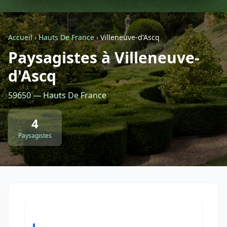
Géolocalisez-moi automatiquement !
Accueil
›
Hauts De France
›
Villeneuve-d'Ascq
Paysagistes à Villeneuve-
Retour à la liste des métiers
d'Ascq
CGU
-
Confidentialité
- Service proposé par
ViteUnDevis.com
-
Vous êtes
59650 — Hauts De France
4
Paysagistes