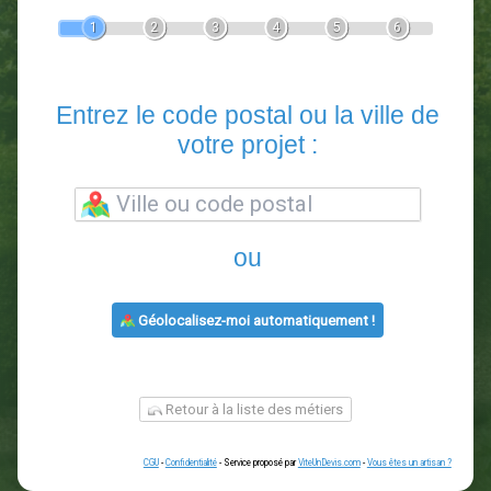
Devis Paysagiste
En 5 minutes, demandez
3 devis comparatifs
paysagistes
dans votre région.
Gratuit, sans pub et sans engagement.
1
2
3
4
5
6
Entrez le code postal ou la vill
votre projet :
ou