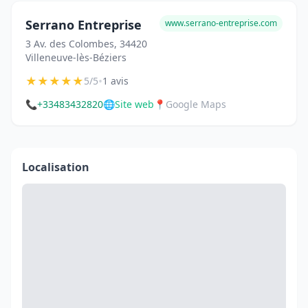
Serrano Entreprise
www.serrano-entreprise.com
3 Av. des Colombes, 34420
Villeneuve-lès-Béziers
★
★
★
★
★
•
5/5
1 avis
📞
+33483432820
🌐
Site web
📍
Google Maps
Localisation