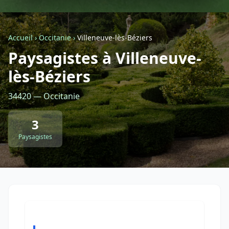
Géolocalisez-moi automatiquement !
Accueil
›
Occitanie
›
Villeneuve-lès-Béziers
Paysagistes à Villeneuve-
Retour à la liste des métiers
lès-Béziers
CGU
-
Confidentialité
- Service proposé par
ViteUnDevis.com
-
Vous êtes
34420 — Occitanie
3
Paysagistes