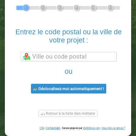
Devis Paysagiste
En 5 minutes, demandez
3 devis comparatifs
paysagistes
dans votre région.
Gratuit, sans pub et sans engagement.
1
2
3
4
5
6
Entrez le code postal ou la vill
votre projet :
ou