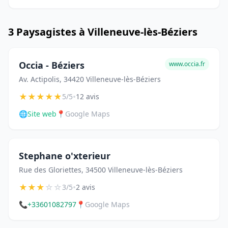
3 Paysagistes à Villeneuve-lès-Béziers
Occia - Béziers
www.occia.fr
Av. Actipolis, 34420 Villeneuve-lès-Béziers
★
★
★
★
★
•
5/5
12 avis
🌐
Site web
📍
Google Maps
Stephane o'xterieur
Rue des Gloriettes, 34500 Villeneuve-lès-Béziers
★
★
★
☆
☆
•
3/5
2 avis
📞
+33601082797
📍
Google Maps