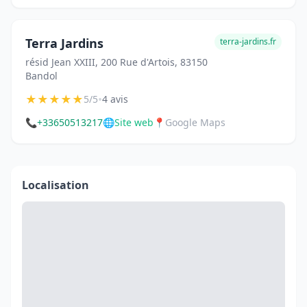
Terra Jardins
terra-jardins.fr
résid Jean XXIII, 200 Rue d'Artois, 83150
Bandol
★
★
★
★
★
•
5/5
4 avis
📞
+33650513217
🌐
Site web
📍
Google Maps
Localisation