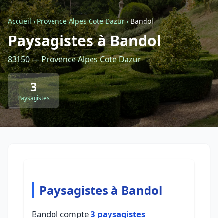
Accueil
›
Provence Alpes Cote Dazur
›
Bandol
Retour à la liste des métiers
Paysagistes à Bandol
83150 — Provence Alpes Cote Dazur
CGU
-
Confidentialité
- Service proposé par
ViteUnDevis.com
-
Vous êtes
3
Paysagistes
Paysagistes à Bandol
Bandol compte
3 paysagistes