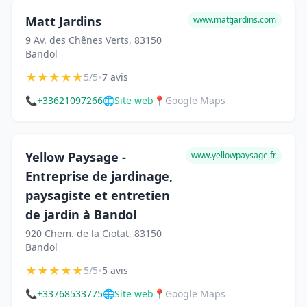
Matt Jardins
www.mattjardins.com
9 Av. des Chênes Verts, 83150
Bandol
★
★
★
★
★
•
5/5
7 avis
📞
+33621097266
🌐
Site web
📍
Google Maps
Yellow Paysage -
www.yellowpaysage.fr
Entreprise de jardinage,
paysagiste et entretien
de jardin à Bandol
920 Chem. de la Ciotat, 83150
Bandol
★
★
★
★
★
•
5/5
5 avis
📞
+33768533775
🌐
Site web
📍
Google Maps