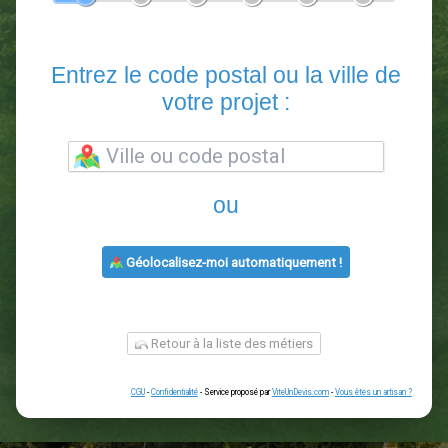
En 5 minutes, demandez
3 devis comparatifs
paysagistes
dans votre région.
Gratuit, sans pub et sans engagement.
1
2
3
4
5
6
Entrez le code postal ou la vill
votre projet :
ou
Géolocalisez-moi automatiquement !