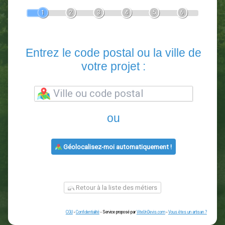
Devis Paysagiste
En 5 minutes, demandez
3 devis comparatifs
paysagistes
dans votre région.
Gratuit, sans pub et sans engagement.
1
2
3
4
5
6
Entrez le code postal ou la vill
votre projet :
ou