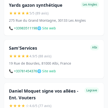
Yards gazon synthétique
Les Angles
★
★
★
★
★
5/5 (89 avis)
275 Rue du Grand Montagne, 30133 Les Angles
📞 +33983511198
🌐 Site web
Sam'Services
Albi
★
★
★
★
★
4.9/5 (88 avis)
19 Rue de Bourdes, 81000 Albi, France
📞 +33781454376
🌐 Site web
Daniel Moquet signe vos allées -
Lagrave
Ent. Vouters
★
★
★
★
☆
4.6/5 (77 avis)