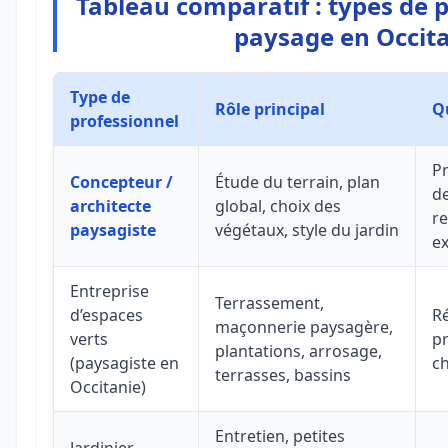
Tableau comparatif : types de 
paysage en Occit
Type de
Rôle principal
Qu
professionnel
Pr
Concepteur /
Étude du terrain, plan
de
architecte
global, choix des
re
paysagiste
végétaux, style du jardin
ex
Entreprise
Terrassement,
d’espaces
Ré
maçonnerie paysagère,
verts
pr
plantations, arrosage,
(paysagiste en
ch
terrasses, bassins
Occitanie)
Entretien, petites