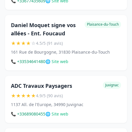
📞 +33677435609
🌐 Site web
Daniel Moquet signe vos
Plaisance-du-Touch
allées - Ent. Foucaud
★
★
★
★
☆
4.5/5 (91 avis)
161 Rue de Bourgogne, 31830 Plaisance-du-Touch
📞 +33534641480
🌐 Site web
ADC Travaux Paysagers
Juvignac
★
★
★
★
★
4.9/5 (90 avis)
1137 All. de l'Europe, 34990 Juvignac
📞 +33689080455
🌐 Site web