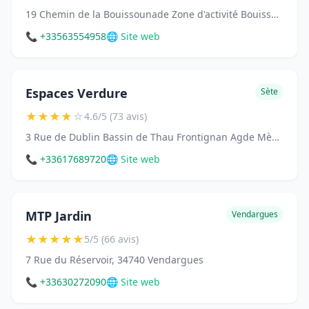
19 Chemin de la Bouissounade Zone d'activité Bouissounade, 81150 Lagrave
📞 +33563554958
🌐 Site web
Espaces Verdure
Sète
★
★
★
★
☆
4.6/5 (73 avis)
3 Rue de Dublin Bassin de Thau Frontignan Agde Mèze, Montpellier Castelnau Lattes, 34200 Sète
📞 +33617689720
🌐 Site web
MTP Jardin
Vendargues
★
★
★
★
★
5/5 (66 avis)
7 Rue du Réservoir, 34740 Vendargues
📞 +33630272090
🌐 Site web