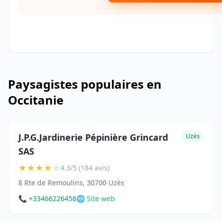
Paysagistes populaires en
Occitanie
J.P.G.Jardinerie Pépinière Grincard
Uzès
SAS
★
★
★
★
☆
4.3/5 (184 avis)
8 Rte de Remoulins, 30700 Uzès
📞 +33466226458
🌐 Site web