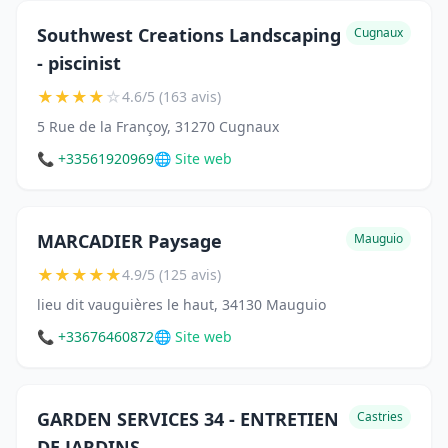
Southwest Creations Landscaping
Cugnaux
- piscinist
★
★
★
★
☆
4.6/5 (163 avis)
5 Rue de la Françoy, 31270 Cugnaux
📞 +33561920969
🌐 Site web
MARCADIER Paysage
Mauguio
★
★
★
★
★
4.9/5 (125 avis)
lieu dit vauguières le haut, 34130 Mauguio
📞 +33676460872
🌐 Site web
GARDEN SERVICES 34 - ENTRETIEN
Castries
DE JARDINS