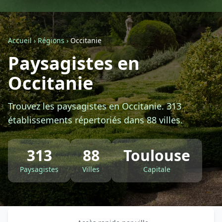
Géolocalisez-moi automatiquement !
Accueil
›
Régions
›
Occitanie
Retour à la liste des métiers
Paysagistes en
Occitanie
CGU
-
Confidentialité
- Service proposé par
ViteUnDevis.com
-
Vous êtes
Trouvez les paysagistes en Occitanie. 313
établissements répertoriés dans 88 villes.
313
88
Toulouse
Paysagistes
Villes
Capitale