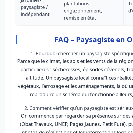
Jardinier-
plantations,
To
paysagiste /
engazonnement,
d’
indépendant
remise en état
FAQ – Paysagiste en O
1. Pourquoi chercher un paysagiste spécifiqu
Parce que le climat, les sols et les vents de la rég
particulières : sécheresses, épisodes cévenols, tr
altitude. Un paysagiste local connaît ces réalité
végétaux, l’arrosage et les aménagements, là où un
reproduire un schéma qui fonctionne ailleurs
2. Comment vérifier qu’un paysagiste est sérieux
On commence par regarder sa présence sur des a
(Obat Travaux, UNEP, Pages Jaunes, Petit Futé), pui
photos de réalisations et les informations légales