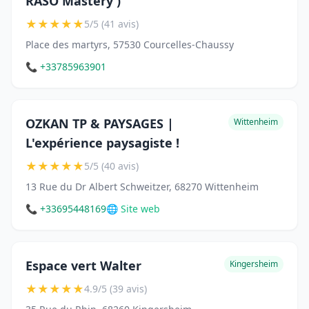
RASO Mastery )
★
★
★
★
★
5/5 (41 avis)
Place des martyrs, 57530 Courcelles-Chaussy
📞 +33785963901
OZKAN TP & PAYSAGES |
Wittenheim
L'expérience paysagiste !
★
★
★
★
★
5/5 (40 avis)
13 Rue du Dr Albert Schweitzer, 68270 Wittenheim
📞 +33695448169
🌐 Site web
Espace vert Walter
Kingersheim
★
★
★
★
★
4.9/5 (39 avis)