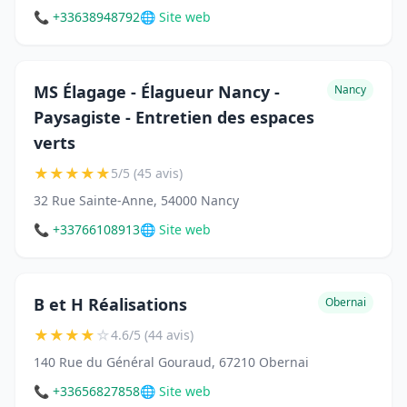
📞 +33638948792
🌐 Site web
MS Élagage - Élagueur Nancy -
Nancy
Paysagiste - Entretien des espaces
verts
★
★
★
★
★
5/5 (45 avis)
32 Rue Sainte-Anne, 54000 Nancy
📞 +33766108913
🌐 Site web
B et H Réalisations
Obernai
★
★
★
★
☆
4.6/5 (44 avis)
140 Rue du Général Gouraud, 67210 Obernai
📞 +33656827858
🌐 Site web