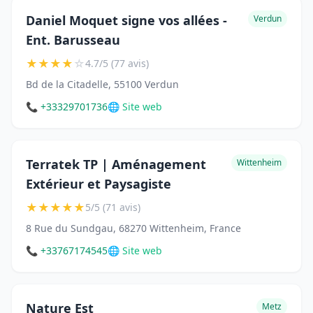
Daniel Moquet signe vos allées -
Verdun
Ent. Barusseau
★
★
★
★
☆
4.7/5 (77 avis)
Bd de la Citadelle, 55100 Verdun
📞 +33329701736
🌐 Site web
Terratek TP | Aménagement
Wittenheim
Extérieur et Paysagiste
★
★
★
★
★
5/5 (71 avis)
8 Rue du Sundgau, 68270 Wittenheim, France
📞 +33767174545
🌐 Site web
Nature Est
Metz