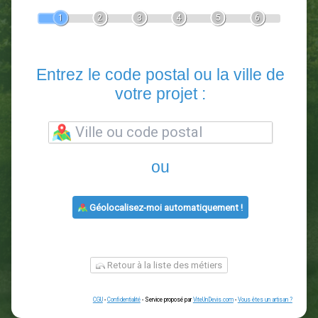
Devis Paysagiste
En 5 minutes, demandez
3 devis comparatifs
paysagistes
dans votre région.
Gratuit, sans pub et sans engagement.
1
2
3
4
5
6
Entrez le code postal ou la vill
votre projet :
ou