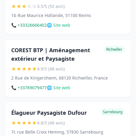
★
★
★
☆
☆
3.5/5 (50 avis)
1b Rue Maurice Hollande, 51100 Reims
📞 +33326666402
🌐 Site web
COREST BTP | Aménagement
Richwiller
extérieur et Paysagiste
★
★
★
★
★
4.9/5 (48 avis)
2 Rue de Kingersheim, 68120 Richwiller, France
📞 +33769079477
🌐 Site web
Élagueur Paysagiste Dufour
Sarrebourg
★
★
★
★
★
4.8/5 (48 avis)
7c rue Belle Croix Heming, 57830 Sarrebourg