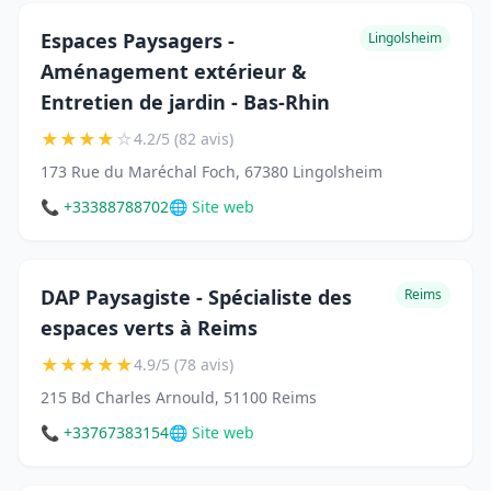
Espaces Paysagers -
Lingolsheim
Aménagement extérieur &
Entretien de jardin - Bas-Rhin
★
★
★
★
☆
4.2/5 (82 avis)
173 Rue du Maréchal Foch, 67380 Lingolsheim
📞 +33388788702
🌐 Site web
DAP Paysagiste - Spécialiste des
Reims
espaces verts à Reims
★
★
★
★
★
4.9/5 (78 avis)
215 Bd Charles Arnould, 51100 Reims
📞 +33767383154
🌐 Site web