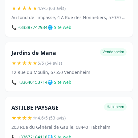
★
★
★
★
★
4.9/5 (63 avis)
Au fond de l'impasse, 4 A Rue des Nonnetiers, 57070 Metz
📞 +33387742934
🌐 Site web
Jardins de Mana
Vendenheim
★
★
★
★
★
5/5 (54 avis)
12 Rue du Moulin, 67550 Vendenheim
📞 +33640153714
🌐 Site web
ASTILBE PAYSAGE
Habsheim
★
★
★
★
☆
4.6/5 (53 avis)
203 Rue du Général de Gaulle, 68440 Habsheim
📞 +33672184118
🌐 Site web