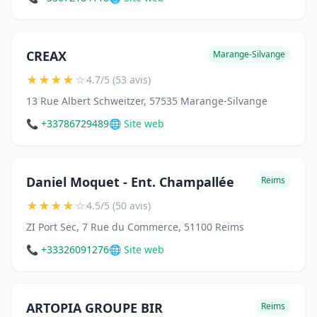
CREAX
Marange-Silvange
★
★
★
★
☆
4.7/5 (53 avis)
13 Rue Albert Schweitzer, 57535 Marange-Silvange
📞 +33786729489
🌐 Site web
Daniel Moquet - Ent. Champallée
Reims
★
★
★
★
☆
4.5/5 (50 avis)
ZI Port Sec, 7 Rue du Commerce, 51100 Reims
📞 +33326091276
🌐 Site web
ARTOPIA GROUPE BIR
Reims