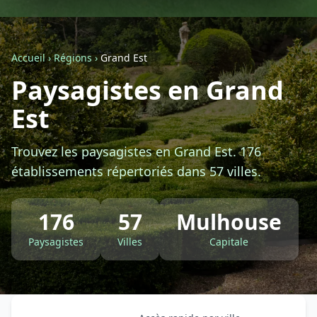
Géolocalisez-moi automatiquement !
Accueil
›
Régions
›
Grand Est
Retour à la liste des métiers
Paysagistes en Grand
Est
CGU
-
Confidentialité
- Service proposé par
ViteUnDevis.com
-
Vous êtes
Trouvez les paysagistes en Grand Est. 176
établissements répertoriés dans 57 villes.
176
57
Mulhouse
Paysagistes
Villes
Capitale